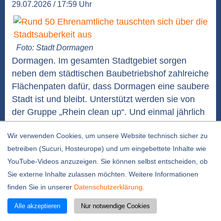
29.07.2026 / 17:59 Uhr
Foto: Stadt Dormagen
Dormagen. Im gesamten Stadtgebiet sorgen
neben dem städtischen Baubetriebshof zahlreiche
Flächenpaten dafür, dass Dormagen eine saubere
Stadt ist und bleibt. Unterstützt werden sie von
der Gruppe „Rhein clean up“. Und einmal jährlich
sammeln mehr als 5000 Freiwillige beim
Wir verwenden Cookies, um unsere Website technisch sicher zu
„Frühjahrsputz“ einen Vormittag den Müll im
betreiben (Sucuri, Hosteurope) und um eingebettete Inhalte wie
gesamten Stadtgebiet....
weiterlesen
YouTube-Videos anzuzeigen. Sie können selbst entscheiden, ob
Lupe gesucht: Kinder-Rallye mit neuem Ende
Sie externe Inhalte zulassen möchten. Weitere Informationen
29.07.2026 / 12:35 Uhr
finden Sie in unserer
Datenschutzerklärung
.
Alle akzeptieren
Nur notwendige Cookies