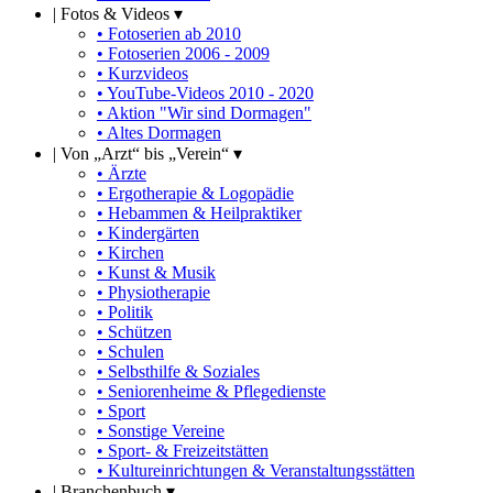
|
Fotos & Videos ▾
• Fotoserien ab 2010
• Fotoserien 2006 - 2009
• Kurzvideos
• YouTube-Videos 2010 - 2020
• Aktion "Wir sind Dormagen"
• Altes Dormagen
|
Von „Arzt“ bis „Verein“ ▾
• Ärzte
• Ergotherapie & Logopädie
• Hebammen & Heilpraktiker
• Kindergärten
• Kirchen
• Kunst & Musik
• Physiotherapie
• Politik
• Schützen
• Schulen
• Selbsthilfe & Soziales
• Seniorenheime & Pflegedienste
• Sport
• Sonstige Vereine
• Sport- & Freizeitstätten
• Kultureinrichtungen & Veranstaltungsstätten
|
Branchenbuch ▾