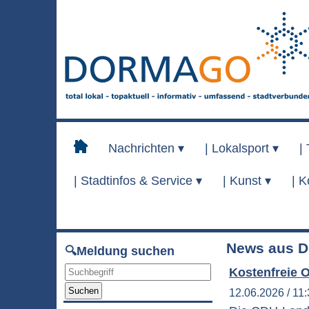
Nachrichten ▾
|
Lokalsport ▾
|
|
Stadtinfos & Service ▾
|
Kunst ▾
|
K
News aus D
🔍Meldung suchen
Kostenfreie 
Suchen
12.06.2026 / 11