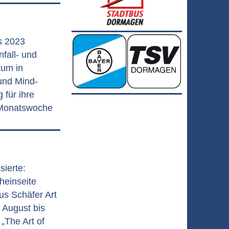
s 2023
nfall- und
kum in
und Mind-
für ihre
 Monatswoche
sierte:
heinseite
us Schäfer Art
 August bis
„The Art of