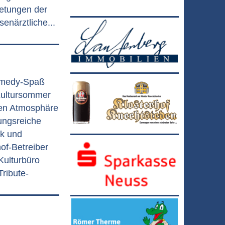
retungen der
enärztliche...
omedy-Spaß
Kultursommer
gen Atmosphäre
ungsreiche
k und
of-Betreiber
Kulturbüro
ribute-