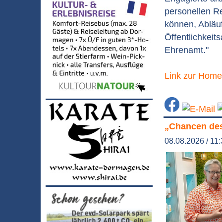
personellen R
können, Abläu
Öffentlichkeits
Ehrenamt."
Link zur Hom
„Chancen des
08.08.2026 / 11