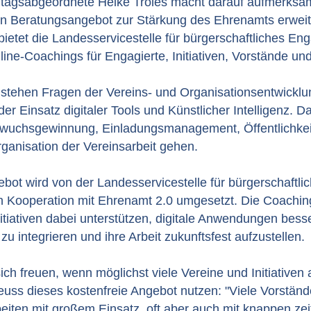
agsabgeordnete Heike Troles macht darauf aufmerksa
 Beratungsangebot zur Stärkung des Ehrenamts erweit
bietet die Landesservicestelle für bürgerschaftliches E
line-Coachings für Engagierte, Initiativen, Vorstände un
 stehen Fragen der Vereins- und Organisationsentwicklu
er Einsatz digitaler Tools und Künstlicher Intelligenz. D
uchsgewinnung, Einladungsmanagement, Öffentlichkeit
ganisation der Vereinsarbeit gehen.
ot wird von der Landesservicestelle für bürgerschaftli
 Kooperation mit Ehrenamt 2.0 umgesetzt. Die Coaching
itiativen dabei unterstützen, digitale Anwendungen bess
zu integrieren und ihre Arbeit zukunftsfest aufzustellen.
ich freuen, wenn möglichst viele Vereine und Initiativen
euss dieses kostenfreie Angebot nutzen: "Viele Vorstän
eiten mit großem Einsatz, oft aber auch mit knappen zei