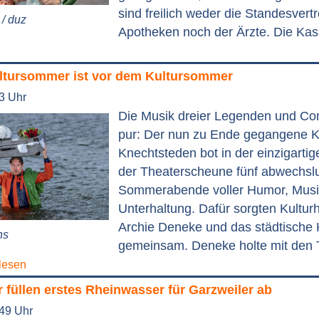
sind freilich weder die Standesvert
/ duz
Apotheken noch der Ärzte. Die Kass
tursommer ist vor dem Kultursommer
53 Uhr
Die Musik dreier Legenden und C
pur: Der nun zu Ende gegangene 
Knechtsteden bot in der einzigarti
der Theaterscheune fünf abwechsl
Sommerabende voller Humor, Musi
Unterhaltung. Dafür sorgten Kulturh
Archie Deneke und das städtische 
ns
gemeinsam. Deneke holte mit den T
lesen
füllen erstes Rheinwasser für Garzweiler ab
:49 Uhr