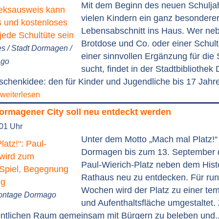
Mit dem Beginn des neuen Schuljah
vielen Kindern ein ganz besondere
Lebensabschnitt ins Haus. Wer neb
Brotdose und Co. oder einer Schult
es / Stadt Dormagen /
einer sinnvollen Ergänzung für die 
ago
sucht, findet in der Stadtbibliothe
chenkidee: den für Kinder und Jugendliche bis 17 Jahr
weiterlesen
Dormagener City soll neu entdeckt werden
:01 Uhr
Unter dem Motto „Mach mal Platz!“ 
Dormagen bis zum 13. September d
Paul-Wierich-Platz neben dem Hist
Rathaus neu zu entdecken. Für ru
Wochen wird der Platz zu einer tem
Montage Dormago
und Aufenthaltsfläche umgestaltet. 
ffentlichen Raum gemeinsam mit Bürgern zu beleben und.