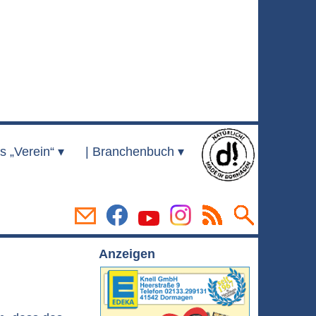
s „Verein“ ▾
|
Branchenbuch ▾
Anzeigen