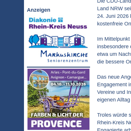
Die CDU-Landt
Land NRW sein
Anzeigen
24. Juni 2026 
kostenfreie On
Im Mittelpunkt
insbesondere d
etwa um Nachw
die bessere Or
Das neue Angeb
Engagement in
Vereine und In
eigenen Alltag 
Troles würde s
Rhein-Kreis N
Engagierte arb