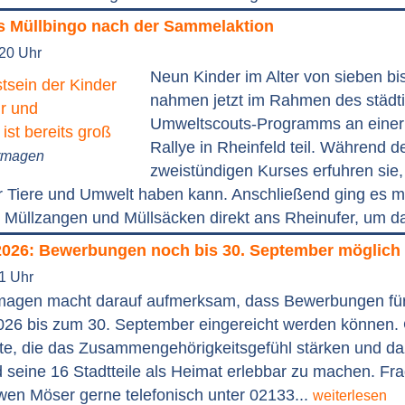
 Müllbingo nach der Sammelaktion
:20 Uhr
Neun Kinder im Alter von sieben bi
nahmen jetzt im Rahmen des städt
Umweltscouts-Programms an einer
Rallye in Rheinfeld teil. Während d
ormagen
zweistündigen Kurses erfuhren sie
ür Tiere und Umwelt haben kann. Anschließend ging es m
Müllzangen und Müllsäcken direkt ans Rheinufer, um da
2026: Bewerbungen noch bis 30. September möglich
41 Uhr
magen macht darauf aufmerksam, dass Bewerbungen fü
026 bis zum 30. September eingereicht werden können.
te, die das Zusammengehörigkeitsgefühl stärken und da
seine 16 Stadtteile als Heimat erlebbar zu machen. Fr
wen Möser gerne telefonisch unter 02133...
weiterlesen