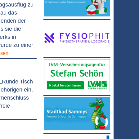
agsausflug zu
nau das
tzenden der
s sie die
erks in
urde zu einer
esen
 „Runde Tisch
ehörigen ein,
mmenschluss
freie