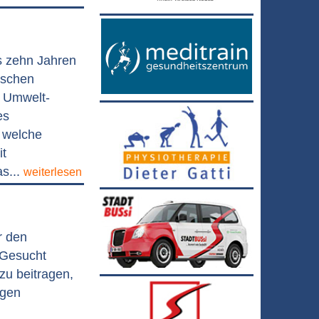
s zehn Jahren
ischen
 Umwelt-
es
, welche
it
s...
weiterlesen
r den
 Gesucht
zu beitragen,
agen