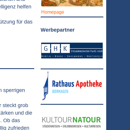
lligenz helfen
Homepage
tützung für das
Werbepartner
n sperrigen
 steckt grob
tärken und die
n. Ob das
lig zufrieden