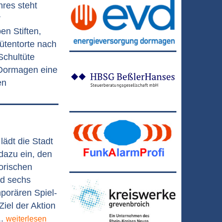
res steht
r
en Stiften,
ütentorte nach
Schultüte
k Dormagen eine
en
lädt die Stadt
azu ein, den
orischen
nd sechs
porären Spiel-
Ziel der Aktion
..
weiterlesen