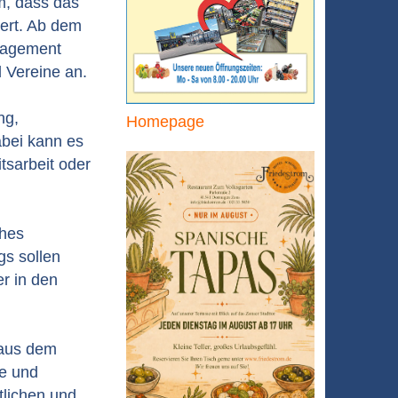
m, dass das
ert. Ab dem
ngagement
d Vereine an.
ng,
Homepage
abei kann es
sarbeit oder
ches
s sollen
er in den
 aus dem
de und
tlichen und