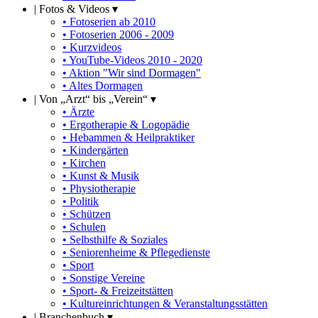
|
Fotos & Videos ▾
• Fotoserien ab 2010
• Fotoserien 2006 - 2009
• Kurzvideos
• YouTube-Videos 2010 - 2020
• Aktion "Wir sind Dormagen"
• Altes Dormagen
|
Von „Arzt“ bis „Verein“ ▾
• Ärzte
• Ergotherapie & Logopädie
• Hebammen & Heilpraktiker
• Kindergärten
• Kirchen
• Kunst & Musik
• Physiotherapie
• Politik
• Schützen
• Schulen
• Selbsthilfe & Soziales
• Seniorenheime & Pflegedienste
• Sport
• Sonstige Vereine
• Sport- & Freizeitstätten
• Kultureinrichtungen & Veranstaltungsstätten
|
Branchenbuch ▾