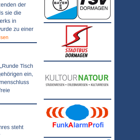
tzenden der
s sie die
erks in
urde zu einer
esen
 „Runde Tisch
ehörigen ein,
mmenschluss
freie
res steht
r