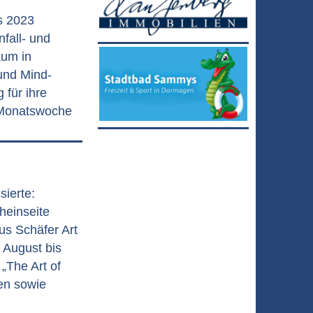
s 2023
nfall- und
kum in
und Mind-
für ihre
 Monatswoche
sierte:
heinseite
us Schäfer Art
 August bis
„The Art of
en sowie