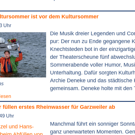
tursommer ist vor dem Kultursommer
53 Uhr
Die Musik dreier Legenden und C
pur: Der nun zu Ende gegangene 
Knechtsteden bot in der einzigarti
der Theaterscheune fünf abwechsl
Sommerabende voller Humor, Musi
Unterhaltung. Dafür sorgten Kulturh
Archie Deneke und das städtische 
ns
gemeinsam. Deneke holte mit den T
lesen
füllen erstes Rheinwasser für Garzweiler ab
:49 Uhr
Manchmal führt ein sonniger Sonnt
ganz unerwarteten Momenten. Ge