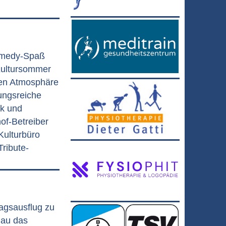
omedy-Spaß
Kultursommer
gen Atmosphäre
ungsreiche
k und
of-Betreiber
Kulturbüro
ribute-
agsausflug zu
nau das