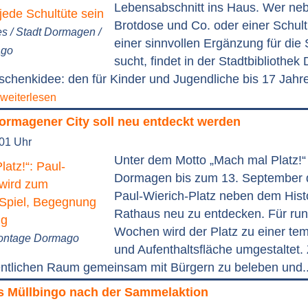
Lebensabschnitt ins Haus. Wer neb
Brotdose und Co. oder einer Schult
es / Stadt Dormagen /
einer sinnvollen Ergänzung für die 
ago
sucht, findet in der Stadtbibliothe
chenkidee: den für Kinder und Jugendliche bis 17 Jahr
weiterlesen
Dormagener City soll neu entdeckt werden
:01 Uhr
Unter dem Motto „Mach mal Platz!“ 
Dormagen bis zum 13. September d
Paul-Wierich-Platz neben dem Hist
Rathaus neu zu entdecken. Für ru
Wochen wird der Platz zu einer tem
Montage Dormago
und Aufenthaltsfläche umgestaltet. 
ffentlichen Raum gemeinsam mit Bürgern zu beleben und.
 Müllbingo nach der Sammelaktion