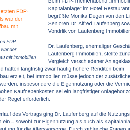
Beim FDP-Themenabend „Immobili
Kapitalanlage“ im Hotel-Restaurant
begrüßte Monika Degen von den Li
Senioren Dr. Alfred Laufenberg so
Vondrlik von Laufenberg Immobilie
ten FDP-
Dr. Laufenberg, ehemaliger Geschä
war der
Laufenberg Immobilien, stellte zun
u mit Immobilien
Vergleich verschiedener Anlageklas
d hätten langfristig zwar häufig höhere Renditen beim
au erzielt, bei Immobilien müsse jedoch der zusätzlich
t werden, insbesondere die Eigennutzung oder die Vermi
ohen Kaufnebenkosten sei ein langfristiger Anlagehorizo
der Regel erforderlich.
rlauf des Vortrags ging Dr. Laufenberg auf die Nutzung
 ein – sowohl zur Eigennutzung als auch als Kapitalanl
eutung für die Altersvorsorge. Durch zahlreiche Fragen