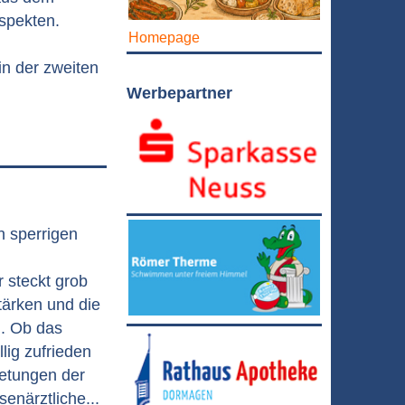
Aspekten.
Homepage
n der zweiten
Werbepartner
n sperrigen
 steckt grob
tärken und die
n. Ob das
lig zufrieden
retungen der
enärztliche...