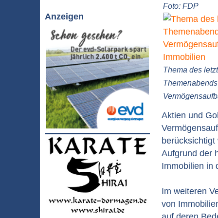
Foto: FDP
Anzeigen
Thema des letz
Themenabends 
Vermögensaufba
Aktien und Gol
Vermögensaufb
berücksichtig
Aufgrund der h
Immobilien in 
Im weiteren Ve
von Immobilien
auf deren Bed