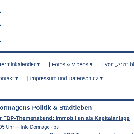
Terminkalender ▾
|
Fotos & Videos ▾
|
Von „Arzt“ bi
ontakt ▾
|
Impressum und Datenschutz ▾
ormagens Politik & Stadtleben
r FDP-Themenabend: Immobilien als Kapitalanlage
:05 Uhr — Info Dormago - bs