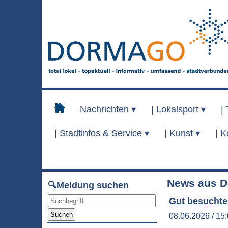
Nachrichten ▾
|
Lokalsport ▾
|
|
Stadtinfos & Service ▾
|
Kunst ▾
|
K
News aus D
🔍Meldung suchen
Gut besuchte
Suchen
08.06.2026 / 15