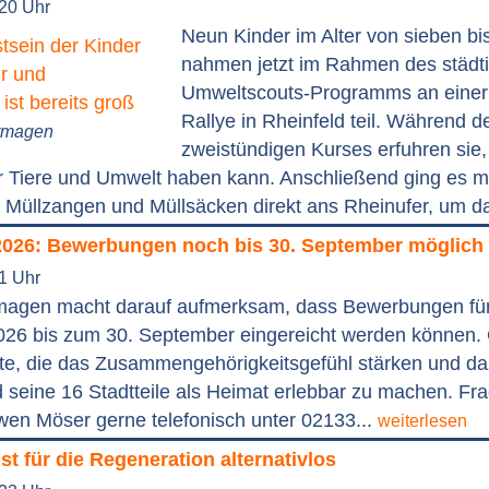
:20 Uhr
Neun Kinder im Alter von sieben bi
nahmen jetzt im Rahmen des städt
Umweltscouts-Programms an einer
Rallye in Rheinfeld teil. Während d
ormagen
zweistündigen Kurses erfuhren sie
ür Tiere und Umwelt haben kann. Anschließend ging es m
Müllzangen und Müllsäcken direkt ans Rheinufer, um da
2026: Bewerbungen noch bis 30. September möglich
41 Uhr
magen macht darauf aufmerksam, dass Bewerbungen fü
026 bis zum 30. September eingereicht werden können.
te, die das Zusammengehörigkeitsgefühl stärken und da
seine 16 Stadtteile als Heimat erlebbar zu machen. Fr
wen Möser gerne telefonisch unter 02133...
weiterlesen
ist für die Regeneration alternativlos