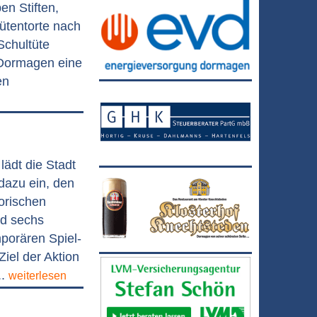
en Stiften,
ütentorte nach
Schultüte
k Dormagen eine
en
lädt die Stadt
azu ein, den
orischen
nd sechs
porären Spiel-
Ziel der Aktion
..
weiterlesen