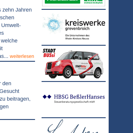
s zehn Jahren
ischen
 Umwelt-
es
, welche
it
s...
weiterlesen
r den
 Gesucht
zu beitragen,
agen