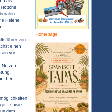
en als
 Höttche
beralen
wie Helene
n.
Homepage
ftsführer von
ächst einen
sen vor.
e Nutzen
etung.
nt bei
smöglichkeiten
age – sowie
 aus dem