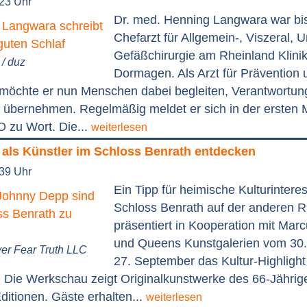
:23 Uhr
Dr. med. Henning Langwara war bi
Chefarzt für Allgemein-, Viszeral, U
Gefäßchirurgie am Rheinland Klini
/ duz
Dormagen. Als Arzt für Prävention 
möchte er nun Menschen dabei begleiten, Verantwortung 
 übernehmen. Regelmäßig meldet er sich in der ersten
zu Wort. Die...
weiterlesen
als Künstler im Schloss Benrath entdecken
:39 Uhr
Ein Tipp für heimische Kulturinteres
Schloss Benrath auf der anderen R
präsentiert in Kooperation mit Marc
und Queens Kunstgalerien vom 30.
er Fear Truth LLC
27. September das Kultur-Highlight 
 Die Werkschau zeigt Originalkunstwerke des 66-Jährig
itionen. Gäste erhalten...
weiterlesen