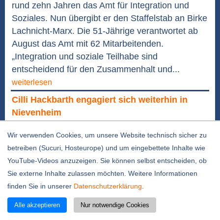
rund zehn Jahren das Amt für Integration und
Soziales. Nun übergibt er den Staffelstab an Birke
Lachnicht-Marx. Die 51-Jährige verantwortet ab
August das Amt mit 62 Mitarbeitenden.
„Integration und soziale Teilhabe sind
entscheidend für den Zusammenhalt und...
weiterlesen
Cilli Hackbarth engagiert sich weiterhin in
Nievenheim
29.07.2026 / 12:10 Uhr
Wir verwenden Cookies, um unsere Website technisch sicher zu
betreiben (Sucuri, Hosteurope) und um eingebettete Inhalte wie
YouTube-Videos anzuzeigen. Sie können selbst entscheiden, ob
Sie externe Inhalte zulassen möchten. Weitere Informationen
finden Sie in unserer
Datenschutzerklärung
.
Foto: Stadt Dormagen
Alle akzeptieren
Nur notwendige Cookies
Nievenheim. Gestern wurde Cäcilie „Cilli“