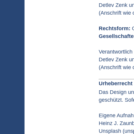
Detlev Zenk u
(Anschrift wie
Rechtsform:
G
Gesellschafte
Verantwortlich
Detlev Zenk u
(Anschrift wie
Urheberrecht
Das Design und
geschützt. Sof
Eigene Aufna
Heinz J. Zaun
Unsplash (uns