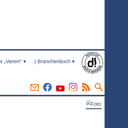
s „Verein“ ▾
|
Branchenbuch ▾