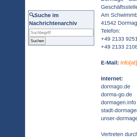
Geschäftsstell
Am Schwimmb
🔍Suche im
41542 Dorma
Nachrichtenarchiv
Telefon:
+49 2133 9251
Suchen
+49 2133 2108
E-Mail
:
info[a
Internet:
dormago.de
dorma-go.de
dormagen.info
stadt-dormag
unser-dormag
Vertreten durc