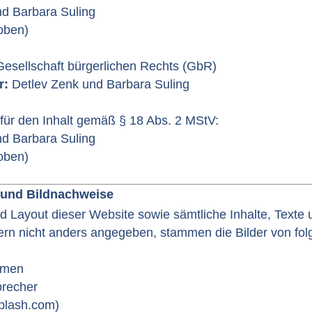
nd Barbara Suling
 oben)
esellschaft bürgerlichen Rechts (GbR)
r:
Detlev Zenk und Barbara Suling
 für den Inhalt gemäß § 18 Abs. 2 MStV:
nd Barbara Suling
 oben)
 und Bildnachweise
 Layout dieser Website sowie sämtliche Inhalte, Texte u
ern nicht anders angegeben, stammen die Bilder von fo
hmen
brecher
plash.com)