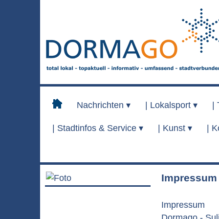
Nachrichten ▾
|
Lokalsport ▾
|
|
Stadtinfos & Service ▾
|
Kunst ▾
|
K
Impressum
Impressum
Dormago - Sul