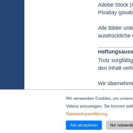
Adobe Stock (
Pixabay (pixa
Alle Bilder un
ausdrückliche 
Haftungsaussc
Trotz sorgfälti
den Inhalt verl
Wir übernehmen 
Informationen.
Wir verwenden Cookies, um unsere 
Videos anzuzeigen. Sie können selb
Kontakt |
Impressum |
Datensch
Datenschutzerklärung
.
© 2006 - 2026 Suling & Zenk G
Alle akzeptieren
Nur notwendi