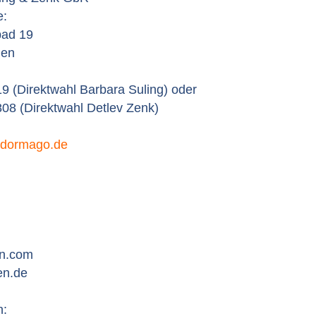
e:
ad 19
gen
9 (Direktwahl Barbara Suling) oder
08 (Direktwahl Detlev Zenk)
t]dormago.de
en.com
en.de
h: