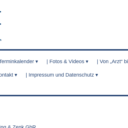
Terminkalender ▾
|
Fotos & Videos ▾
|
Von „Arzt“ bi
ontakt ▾
|
Impressum und Datenschutz ▾
ing & Zenk GbR