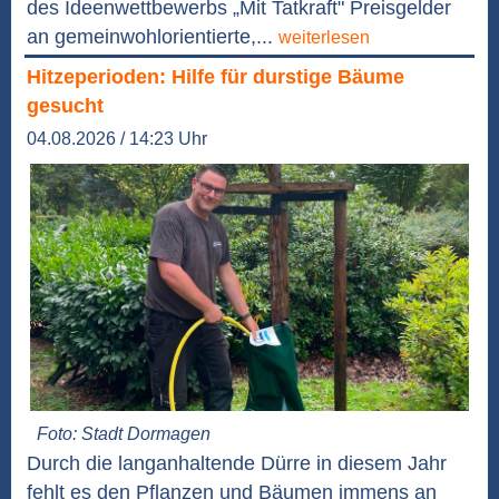
des Ideenwettbewerbs „Mit Tatkraft" Preisgelder
an gemeinwohlorientierte,...
weiterlesen
Hitzeperioden: Hilfe für durstige Bäume
gesucht
04.08.2026 / 14:23 Uhr
Foto: Stadt Dormagen
Durch die langanhaltende Dürre in diesem Jahr
fehlt es den Pflanzen und Bäumen immens an