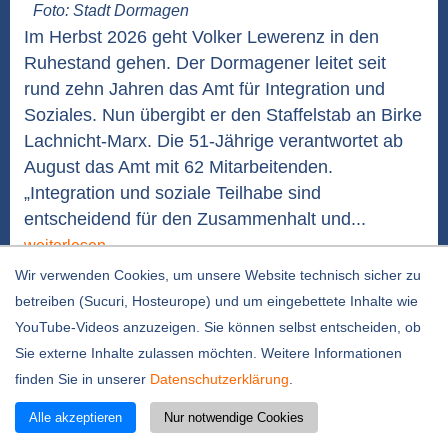
Foto: Stadt Dormagen
Im Herbst 2026 geht Volker Lewerenz in den
Ruhestand gehen. Der Dormagener leitet seit
rund zehn Jahren das Amt für Integration und
Soziales. Nun übergibt er den Staffelstab an Birke
Lachnicht-Marx. Die 51-Jährige verantwortet ab
August das Amt mit 62 Mitarbeitenden.
„Integration und soziale Teilhabe sind
entscheidend für den Zusammenhalt und...
weiterlesen
Wir verwenden Cookies, um unsere Website technisch sicher zu
Cilli Hackbarth engagiert sich weiterhin in
betreiben (Sucuri, Hosteurope) und um eingebettete Inhalte wie
Nievenheim
YouTube-Videos anzuzeigen. Sie können selbst entscheiden, ob
29.07.2026 / 12:10 Uhr
Sie externe Inhalte zulassen möchten. Weitere Informationen
finden Sie in unserer
Datenschutzerklärung
.
Alle akzeptieren
Nur notwendige Cookies