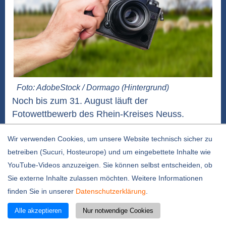
Foto: AdobeStock / Dormago (Hintergrund)
Noch bis zum 31. August läuft der
Fotowettbewerb des Rhein-Kreises Neuss.
Interessierte sind aufgerufen, ihre schönsten
Wir verwenden Cookies, um unsere Website technisch sicher zu
Fotos für den Kalender „Heimatbilder 2027“
betreiben (Sucuri, Hosteurope) und um eingebettete Inhalte wie
einzusenden. Die 12 Siegeraufnahmen werden
YouTube-Videos anzuzeigen. Sie können selbst entscheiden, ob
sowohl in Kalenderform als auch in den sozialen
Sie externe Inhalte zulassen möchten. Weitere Informationen
Medien des Kreises veröffentlicht. Auf die
finden Sie in unserer
Datenschutzerklärung
.
Gewinner warten jeweils 100 Euro und eine
Jahreskarte...
weiterlesen
Alle akzeptieren
Nur notwendige Cookies
Letzte Sommerführung „Burg und Archiv“ –