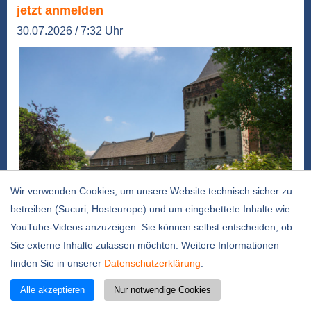
jetzt anmelden
30.07.2026 / 7:32 Uhr
Wir verwenden Cookies, um unsere Website technisch sicher zu
betreiben (Sucuri, Hosteurope) und um eingebettete Inhalte wie
Foto: Rhein-Kreis Neuss
YouTube-Videos anzuzeigen. Sie können selbst entscheiden, ob
Am Mittwoch, 5. August, bietet das Archiv im
Sie externe Inhalte zulassen möchten. Weitere Informationen
Rhein-Kreis Neuss um 15 Uhr letztmalig in
finden Sie in unserer
Datenschutzerklärung
.
diesem Jahr sein beliebtes
Sommerführungsprogramm „Burg und Archiv“ an.
Alle akzeptieren
Nur notwendige Cookies
Die Geschichte der Burganlage mit einer