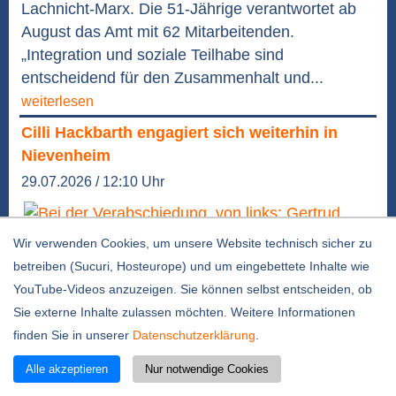
Lachnicht-Marx. Die 51-Jährige verantwortet ab
August das Amt mit 62 Mitarbeitenden.
„Integration und soziale Teilhabe sind
entscheidend für den Zusammenhalt und...
weiterlesen
Cilli Hackbarth engagiert sich weiterhin in
Nievenheim
29.07.2026 / 12:10 Uhr
Wir verwenden Cookies, um unsere Website technisch sicher zu
betreiben (Sucuri, Hosteurope) und um eingebettete Inhalte wie
YouTube-Videos anzuzeigen. Sie können selbst entscheiden, ob
Foto: Stadt Dormagen
Sie externe Inhalte zulassen möchten. Weitere Informationen
Nievenheim. Gestern wurde Cäcilie „Cilli“
finden Sie in unserer
Datenschutzerklärung
.
Hackbarth nach 24 Jahren als ehrenamtliche
Alle akzeptieren
Nur notwendige Cookies
Leiterin des Nievenheimer Seniorentreffs