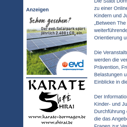
Die Stadt Dorm
zu einer Onli
Anzeigen
Kindern und J
„Between The 
weiterführende
Orientierung u
Die Veranstal
werden die ve
Prävention, Fr
Belastungen u
Einblicke in d
Der Informati
Kinder- und J
Durchführung 
die das Angebo
Fragen zur Ve