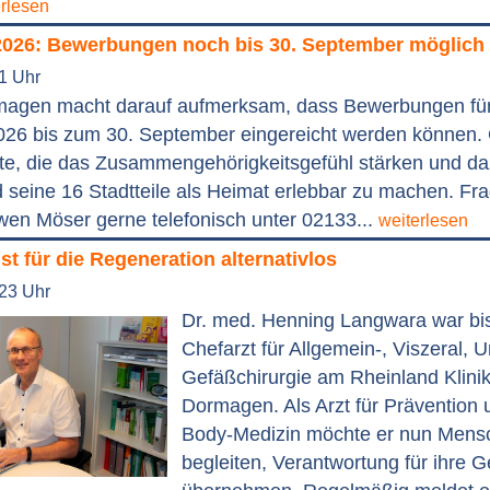
erlesen
2026: Bewerbungen noch bis 30. September möglich
41 Uhr
magen macht darauf aufmerksam, dass Bewerbungen fü
026 bis zum 30. September eingereicht werden können.
te, die das Zusammengehörigkeitsgefühl stärken und da
seine 16 Stadtteile als Heimat erlebbar zu machen. Fr
wen Möser gerne telefonisch unter 02133...
weiterlesen
ist für die Regeneration alternativlos
:23 Uhr
Dr. med. Henning Langwara war bi
Chefarzt für Allgemein-, Viszeral, U
Gefäßchirurgie am Rheinland Klini
Dormagen. Als Arzt für Prävention 
Body-Medizin möchte er nun Mens
begleiten, Verantwortung für ihre 