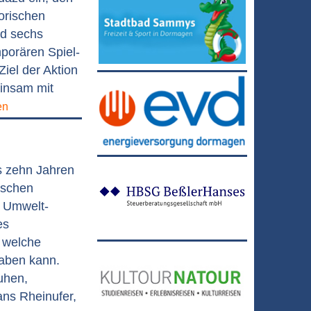
orischen
nd sechs
porären Spiel-
Ziel der Aktion
einsam mit
en
s zehn Jahren
ischen
 Umwelt-
es
, welche
haben kann.
uhen,
ans Rheinufer,