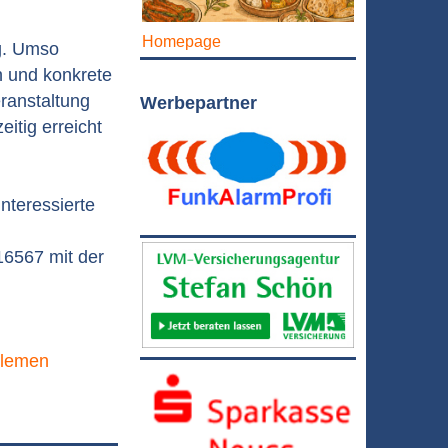
Homepage
g. Umso
en und konkrete
ranstaltung
Werbepartner
itig erreicht
Interessierte
16567 mit der
blemen