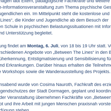
agen lädt Eltern, pädagogische Fachkräfte und weitere 
ne-Informationsveranstaltung zum Thema psychische Ge
ugendlichen ein. Im Mittelpunkt steht die kostenlose u
Lines“, die Kinder und Jugendliche ab dem Besuch der
n Schule in psychischen Belastungssituationen mit Info
nd Unterstützung begleitet.
tung findet am
Montag, 6. Juli
, von 18 bis 19 Uhr statt. V
rschiedenen Angebote von „Between The Lines“ in den 
üherkennung, Entstigmatisierung und Sensibilisierung fü
nd Erkrankungen. Darüber hinaus erhalten die Teilneh
ie Workshops sowie die Wanderausstellung des Projekts.
onsabend wurde von Cosima Nauroth, Fachkraft des erzi
ugendschutzes der Stadt Dormagen, geplant und koordini
der Veranstaltung übernehmen Fachkräfte von „Between
t und ihre Arbeit mit jungen Menschen praxisnah vorstel
rfügung stehen.