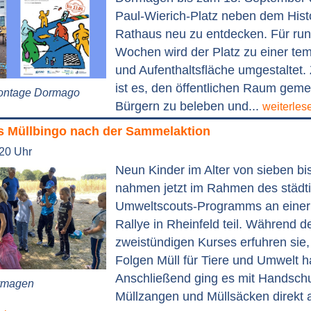
Paul-Wierich-Platz neben dem Hist
Rathaus neu zu entdecken. Für ru
Wochen wird der Platz zu einer tem
und Aufenthaltsfläche umgestaltet. 
ist es, den öffentlichen Raum gem
Montage Dormago
Bürgern zu beleben und...
weiterles
 Müllbingo nach der Sammelaktion
:20 Uhr
Neun Kinder im Alter von sieben bi
nahmen jetzt im Rahmen des städt
Umweltscouts-Programms an einer
Rallye in Rheinfeld teil. Während d
zweistündigen Kurses erfuhren sie
Folgen Müll für Tiere und Umwelt 
Anschließend ging es mit Handsch
ormagen
Müllzangen und Müllsäcken direkt 