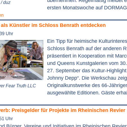
übernehmen. Regelmäßig meldet er 
/ duz
ersten Monatswoche auf DORMAG
en
als Künstler im Schloss Benrath entdecken
:39 Uhr
Ein Tipp für heimische Kulturinteres
Schloss Benrath auf der anderen R
präsentiert in Kooperation mit Marc
und Queens Kunstgalerien vom 30.
27. September das Kultur-Highlight 
Johnny Depp“. Die Werkschau zeig
Originalkunstwerke des 66-Jährige
er Fear Truth LLC
ausgewählte Editionen. Gäste erhal
rb: Preisgelder für Projekte im Rheinischen Revier
:51 Uhr
d Bürger, Vereine und Initiativen im Rheinischen Revier