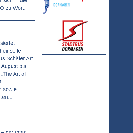
sich in der
O zu Wort.
sierte:
heinseite
us Schäfer Art
 August bis
„The Art of
t
n sowie
ten...
 – darunter