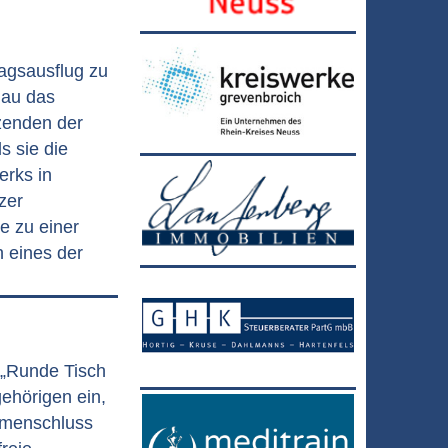
agsausflug zu
nau das
tzenden der
s sie die
erks in
zer
e zu einer
h eines der
 „Runde Tisch
ehörigen ein,
mmenschluss