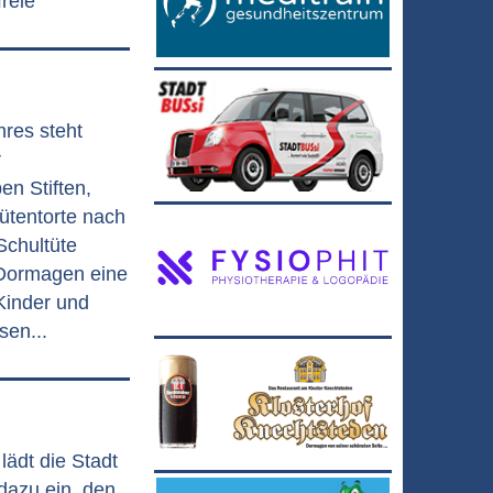
freie
res steht
r
en Stiften,
ütentorte nach
Schultüte
k Dormagen eine
Kinder und
sen...
lädt die Stadt
azu ein, den