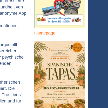
Interessierte
sundheit von
nd anonyme App
rmationen,
Homepage
orgestellt
Bereichen
r psychische
menden
eherischen
ert. Die
 The Lines“,
len und für