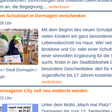
ganisationen, Einrichtungen und Initiativen bietet kosten
en an, die Begegnung,...
weiterlesen
um Schulstart in Dormagen verschenken
:26 Uhr
Mit dem Beginn des neuen Schuljah
vielen Kindern ein ganz besondere
Lebensabschnitt ins Haus. Wer neb
Brotdose und Co. oder einer Schult
einer sinnvollen Ergänzung für die 
sucht, findet in der Stadtbibliothe
besondere Geschenkidee: den für 
es / Stadt Dormagen /
Jugendliche bis 17 Jahren kostenlo
ago
weiterlesen
Dormagener City soll neu entdeckt werden
:01 Uhr
Unter dem Motto „Mach mal Platz!“ 
Dormagen bis zum 13. September d