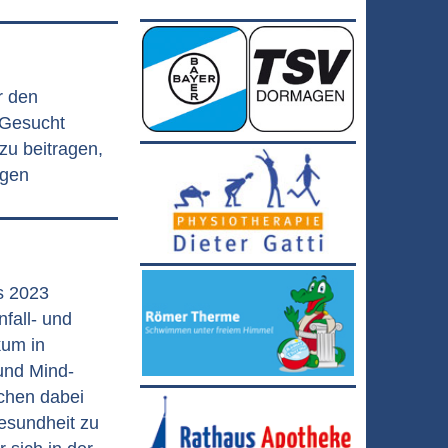
r den
 Gesucht
zu beitragen,
agen
s 2023
nfall- und
kum in
und Mind-
chen dabei
Gesundheit zu