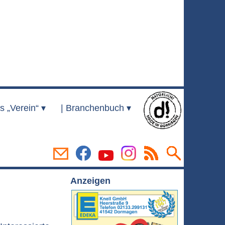
s „Verein“ ▾
|
Branchenbuch ▾
Anzeigen