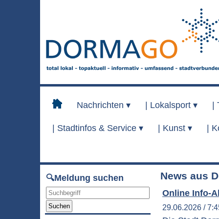
Nachrichten ▾
|
Lokalsport ▾
|
|
Stadtinfos & Service ▾
|
Kunst ▾
|
K
News aus D
🔍Meldung suchen
Online Info-
Suchen
29.06.2026 / 7: