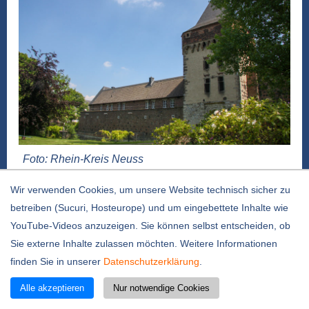
Foto: Rhein-Kreis Neuss
Am Mittwoch, 5. August, bietet das Archiv im
Wir verwenden Cookies, um unsere Website technisch sicher zu
Rhein-Kreis Neuss um 15 Uhr letztmalig in
betreiben (Sucuri, Hosteurope) und um eingebettete Inhalte wie
diesem Jahr sein beliebtes
YouTube-Videos anzuzeigen. Sie können selbst entscheiden, ob
Sommerführungsprogramm „Burg und Archiv“ an.
Sie externe Inhalte zulassen möchten. Weitere Informationen
Die Geschichte der Burganlage mit einer
finden Sie in unserer
Datenschutzerklärung
.
Innenbesichtigung des ansonsten nicht
zugänglichen Torturms steht ebenso auf dem
Alle akzeptieren
Nur notwendige Cookies
Programm wie der Besuch des Archivs inklusive