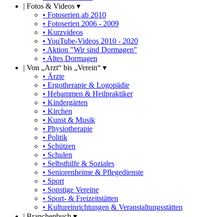
|
Fotos & Videos ▾
• Fotoserien ab 2010
• Fotoserien 2006 - 2009
• Kurzvideos
• YouTube-Videos 2010 - 2020
• Aktion "Wir sind Dormagen"
• Altes Dormagen
|
Von „Arzt“ bis „Verein“ ▾
• Ärzte
• Ergotherapie & Logopädie
• Hebammen & Heilpraktiker
• Kindergärten
• Kirchen
• Kunst & Musik
• Physiotherapie
• Politik
• Schützen
• Schulen
• Selbsthilfe & Soziales
• Seniorenheime & Pflegedienste
• Sport
• Sonstige Vereine
• Sport- & Freizeitstätten
• Kultureinrichtungen & Veranstaltungsstätten
|
Branchenbuch ▾