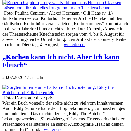
Foto: Paulina Capitoni / Alexej Hermann / Olli Haas (v. li.)
Im Rahmen des von Kulturhof-Betreiber Archie Deneke und dem
städtischen Kulturbüro veranstalteten „Kultursommers“ kommt auch
in diesem Jahr der Humor nicht zu kurz. Drei Comedy-Abende in
der Theaterscheune Knechtsteden sorgen vom 4. bis 6. August für
abwechslungsreiche Unterhaltung. Den Auftakt der Comedy-Reihe
macht am Dienstag, 4. August,...
weiterlesen
„Kochen kann ich nicht. Aber ich kann
Fleisch“
23.07.2026 / 7:31 Uhr
Foto: Dormago / duz / privat
Wer ein Buch vorstellt, der sollte nicht zu viel vom Inhalt verraten.
Auch Eddy Schülke hatte den Tipp bekommen: „Du musst einiges
nur andeuten.“ Das machte der als „Eddy The Butcher“
bekanntgewordene „Show-Metzger“ bestens. Er verstärkte bei der
Präsentation das Interesse an seiner Autobiografie „Halt an deinen
Träumen fest“ - und...
weiterlesen