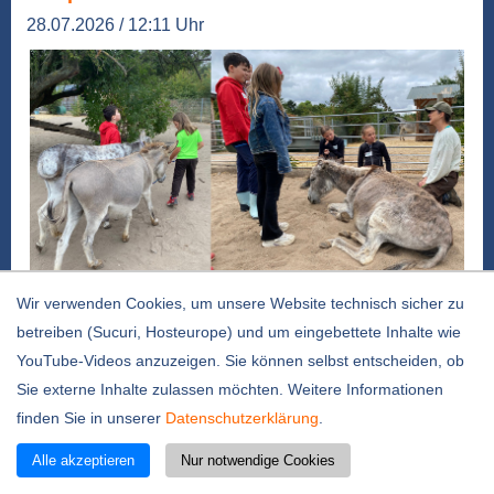
28.07.2026 / 12:11 Uhr
Foto: privat
Wir verwenden Cookies, um unsere Website technisch sicher zu
Wie begegnet man einem Esel richtig? Und
betreiben (Sucuri, Hosteurope) und um eingebettete Inhalte wie
weshalb ist ein kleiner Stein unter dem Huf so
YouTube-Videos anzuzeigen. Sie können selbst entscheiden, ob
unangenehm? Antworten auf diese und viele
Sie externe Inhalte zulassen möchten. Weitere Informationen
weitere Fragen erhielten sechs Kinder beim
finden Sie in unserer
Datenschutzerklärung
.
Umweltscouts-Kurs „Entdecke den tierischen
Alle akzeptieren
Nur notwendige Cookies
Eselpark“ in Zons. Vier Mädchen und zwei