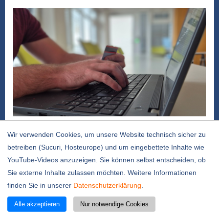
Foto: Stadt Dormagen
Wir verwenden Cookies, um unsere Website technisch sicher zu
Im Internet kann fast alles gekauft und ebenso
betreiben (Sucuri, Hosteurope) und um eingebettete Inhalte wie
bequem die Bankgeschäfte abwickelt werden.
YouTube-Videos anzuzeigen. Sie können selbst entscheiden, ob
Aber Vorsicht: Günstige Angebote können eine
Sie externe Inhalte zulassen möchten. Weitere Informationen
Falle sein. Deshalb lädt der Seniorenbeirat der
finden Sie in unserer
Datenschutzerklärung
.
Stadt Dormagen in Kooperation mit der
Verbraucherzentrale NRW für Mittwoch, 19.
Alle akzeptieren
Nur notwendige Cookies
August, zu einem Vortrag über Onlinekäufe und