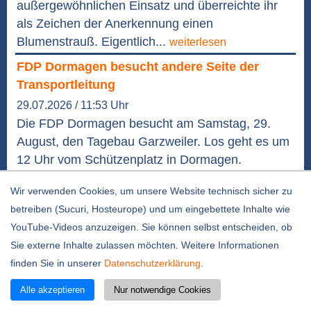
außergewöhnlichen Einsatz und überreichte ihr
als Zeichen der Anerkennung einen
Blumenstrauß. Eigentlich...
weiterlesen
FDP Dormagen besucht andere Seite der
Transportleitung
29.07.2026 / 11:53 Uhr
Die FDP Dormagen besucht am Samstag, 29.
August, den Tagebau Garzweiler. Los geht es um
12 Uhr vom Schützenplatz in Dormagen.
Eingeladen sind nicht nur die Mitglieder, im
Wir verwenden Cookies, um unsere Website technisch sicher zu
Rahmen der verfügbaren Kapazitäten können
betreiben (Sucuri, Hosteurope) und um eingebettete Inhalte wie
auch Interessierte kostenfrei mitfahren. „Mit dem
YouTube-Videos anzuzeigen. Sie können selbst entscheiden, ob
Baubeginn an der Rheinwassertransportleitung
Sie externe Inhalte zulassen möchten. Weitere Informationen
bekommt das Thema Tagebau Garzweiler...
finden Sie in unserer
Datenschutzerklärung
.
weiterlesen
Alle akzeptieren
Nur notwendige Cookies
„Zimmer frei“ - Infostunde zum Projekt