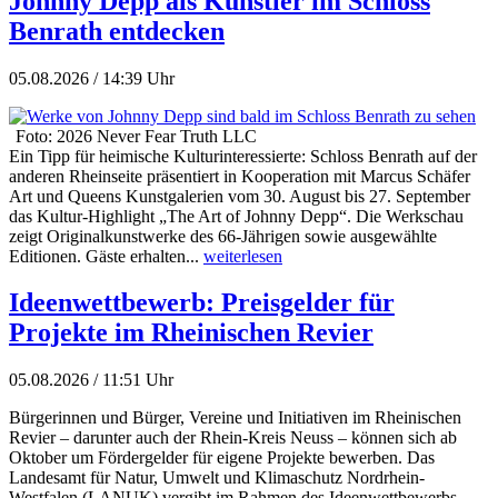
Johnny Depp als Künstler im Schloss
Benrath entdecken
05.08.2026 / 14:39 Uhr
Foto: 2026 Never Fear Truth LLC
Ein Tipp für heimische Kulturinteressierte: Schloss Benrath auf der
anderen Rheinseite präsentiert in Kooperation mit Marcus Schäfer
Art und Queens Kunstgalerien vom 30. August bis 27. September
das Kultur-Highlight „The Art of Johnny Depp“. Die Werkschau
zeigt Originalkunstwerke des 66-Jährigen sowie ausgewählte
Editionen. Gäste erhalten...
weiterlesen
Ideenwettbewerb: Preisgelder für
Projekte im Rheinischen Revier
05.08.2026 / 11:51 Uhr
Bürgerinnen und Bürger, Vereine und Initiativen im Rheinischen
Revier – darunter auch der Rhein-Kreis Neuss – können sich ab
Oktober um Fördergelder für eigene Projekte bewerben. Das
Landesamt für Natur, Umwelt und Klimaschutz Nordrhein-
Westfalen (LANUK) vergibt im Rahmen des Ideenwettbewerbs