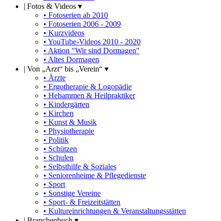
|
Fotos & Videos ▾
• Fotoserien ab 2010
• Fotoserien 2006 - 2009
• Kurzvideos
• YouTube-Videos 2010 - 2020
• Aktion "Wir sind Dormagen"
• Altes Dormagen
|
Von „Arzt“ bis „Verein“ ▾
• Ärzte
• Ergotherapie & Logopädie
• Hebammen & Heilpraktiker
• Kindergärten
• Kirchen
• Kunst & Musik
• Physiotherapie
• Politik
• Schützen
• Schulen
• Selbsthilfe & Soziales
• Seniorenheime & Pflegedienste
• Sport
• Sonstige Vereine
• Sport- & Freizeitstätten
• Kultureinrichtungen & Veranstaltungsstätten
|
Branchenbuch ▾