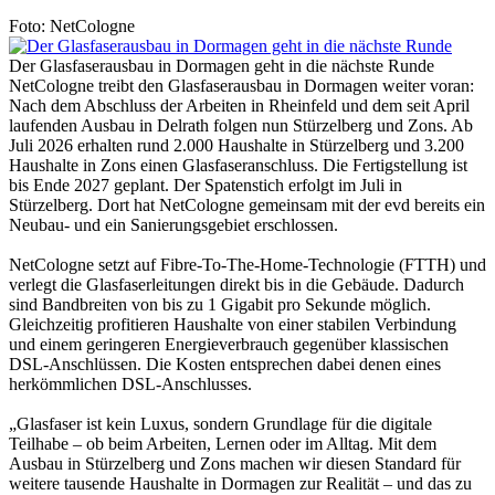
Foto: NetCologne
Der Glasfaserausbau in Dormagen geht in die nächste Runde
NetCologne treibt den Glasfaserausbau in Dormagen weiter voran:
Nach dem Abschluss der Arbeiten in Rheinfeld und dem seit April
laufenden Ausbau in Delrath folgen nun Stürzelberg und Zons. Ab
Juli 2026 erhalten rund 2.000 Haushalte in Stürzelberg und 3.200
Haushalte in Zons einen Glasfaseranschluss. Die Fertigstellung ist
bis Ende 2027 geplant. Der Spatenstich erfolgt im Juli in
Stürzelberg. Dort hat NetCologne gemeinsam mit der evd bereits ein
Neubau- und ein Sanierungsgebiet erschlossen.
NetCologne setzt auf Fibre-To-The-Home-Technologie (FTTH) und
verlegt die Glasfaserleitungen direkt bis in die Gebäude. Dadurch
sind Bandbreiten von bis zu 1 Gigabit pro Sekunde möglich.
Gleichzeitig profitieren Haushalte von einer stabilen Verbindung
und einem geringeren Energieverbrauch gegenüber klassischen
DSL-Anschlüssen. Die Kosten entsprechen dabei denen eines
herkömmlichen DSL-Anschlusses.
„Glasfaser ist kein Luxus, sondern Grundlage für die digitale
Teilhabe – ob beim Arbeiten, Lernen oder im Alltag. Mit dem
Ausbau in Stürzelberg und Zons machen wir diesen Standard für
weitere tausende Haushalte in Dormagen zur Realität – und das zu