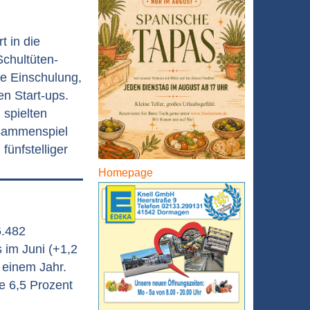
 in die
Schultüten-
ie Einschulung,
n Start-ups.
 spielten
sammenspiel
fünfstelliger
Homepage
6.482
 im Juni (+1,2
 einem Jahr.
ie 6,5 Prozent