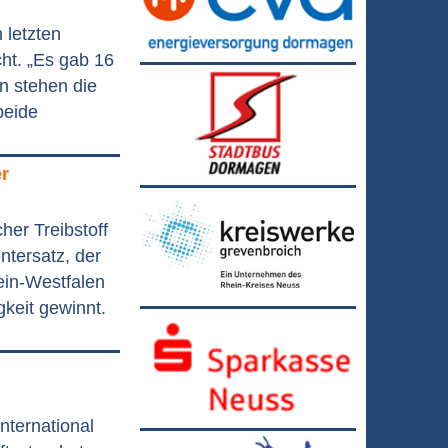
 letzten
ht. „Es gab 16
n stehen die
beide
r
cher Treibstoff
ntersatz, der
ein-Westfalen
keit gewinnt.
nternational