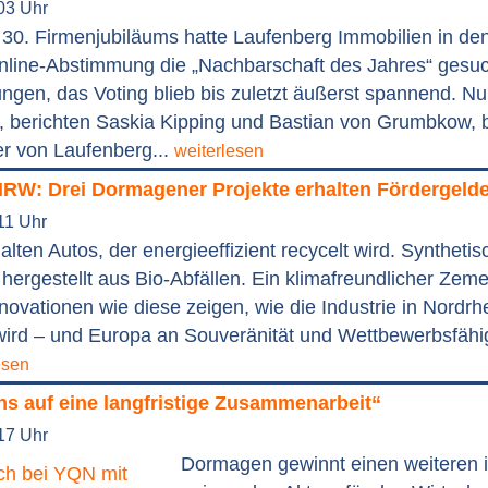
03 Uhr
 30. Firmenjubiläums hatte Laufenberg Immobilien in den
line-Abstimmung die „Nachbarschaft des Jahres“ gesuc
ungen, das Voting blieb bis zuletzt äußerst spannend. Nu
, berichten Saskia Kipping und Bastian von Grumbkow, 
r von Laufenberg...
weiterlesen
NRW: Drei Dormagener Projekte erhalten Fördergelde
11 Uhr
alten Autos, der energieeffizient recycelt wird. Synthetis
 hergestellt aus Bio-Abfällen. Ein klimafreundlicher Zeme
novationen wie diese zeigen, wie die Industrie in Nordrh
wird – und Europa an Souveränität und Wettbewerbsfähig
esen
ns auf eine langfristige Zusammenarbeit“
17 Uhr
Dormagen gewinnt einen weiteren i