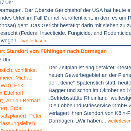
17 Uhr
ormagen. Der Oberste Gerichtshof der USA hat heute ei
ndes Urteil im Fall Durnell veröffentlicht, in dem es u
yphosat) geht. Das Gericht bestätigt darin mit sieben zu 
srecht (Federal Insecticide, Fungicide, and Rodenticid
n wegen...
weiterlesen
ert Standort von Fühlingen nach Dormagen
2 Uhr
Der Zeitplan ist eng getaktet: Gest
neuen Gewerbegebiet an der Flens
der „kleine“ Spatenstich statt, heu
Bagger und schon im Oktober soll 
„Betriebsstätte Rheinland“ weitest
Die Lobbe Industrieservice GmbH
verlagert ihren Standort von Köln-
Dormagen. „Wir haben...
weiterlese