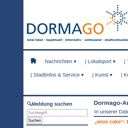
Nachrichten ▾
|
Lokalsport ▾
|
|
Stadtinfos & Service ▾
|
Kunst ▾
|
K
Dormago-Ar
🔍Meldung suchen
In unserer Dat
Suchen
„wow cake“: 