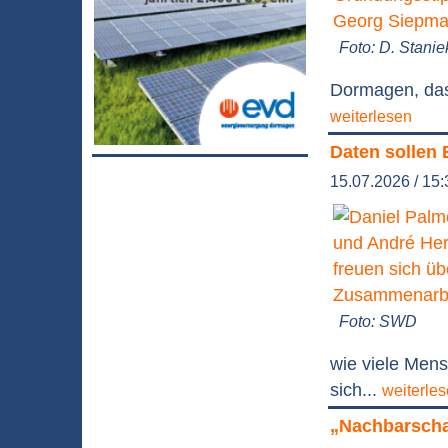
Foto: D. Stani
Dormagen, das
weiterlesen
Daten sollen
15.07.2026 / 15:
Foto: SWD
wie viele Men
sich...
weiterle
„Nachbarschaf