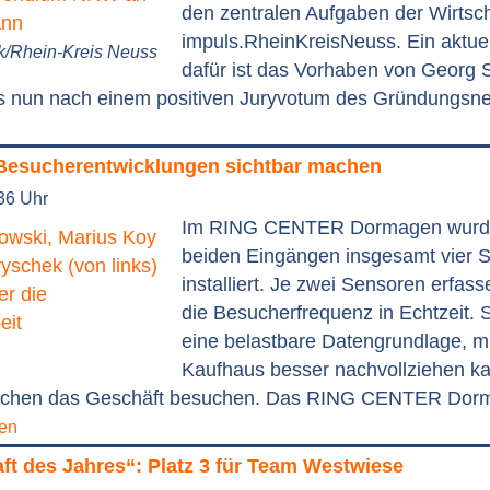
den zentralen Aufgaben der Wirtsc
impuls.RheinKreisNeuss. Ein aktuel
ek/Rhein-Kreis Neuss
dafür ist das Vorhaben von Georg
 nun nach einem positiven Juryvotum des Gründungsnet
 Besucherentwicklungen sichtbar machen
36 Uhr
Im RING CENTER Dormagen wurden
beiden Eingängen insgesamt vier 
installiert. Je zwei Sensoren erfass
die Besucherfrequenz in Echtzeit. 
eine belastbare Datengrundlage, mi
Kaufhaus besser nachvollziehen k
schen das Geschäft besuchen. Das RING CENTER Dorma
sen
t des Jahres“: Platz 3 für Team Westwiese