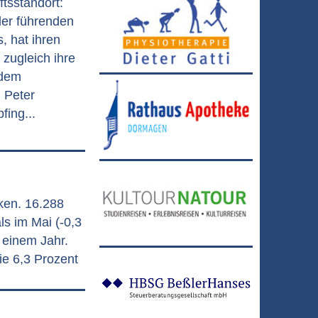
tsstandort:
der führenden
s, hat ihren
 zugleich ihre
 dem
 Peter
ing...
nken. 16.288
s im Mai (-0,3
 einem Jahr.
ie 6,3 Prozent