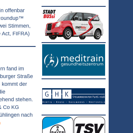
n offenbar
m Roundup™
zwei Stimmen,
e Act, FIFRA)
ern fand im
burger Straße
te kommt der
die
gehend stehen.
 & Co KG
Fühlingen nach
n