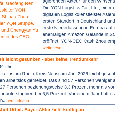
agierenden Akteur für den Wirtschaf
Die YQN Logistics Co., Ltd., einer 
digitalen Logistikdienstleister Asien
ersten Standort in Deutschland und
erste Niederlassung in Europa auf
ehemaligen Amazon-Gelände in St.
eröffnet. YQN-CEO Cash Zhou empf
weiterlesen
eit leicht gesunken - aber keine Trendumkehr
49 Uhr
igkeit ist im Rhein-Kreis Neuss im Juni 2026 leicht gesu
 arbeitslos gemeldet. Das sind 57 Personen weniger al
527 Personen beziehungsweise 3,3 Prozent mehr als vor
enquote stagniert bei 6,5 Prozent. Vor einem Jahr hatte s
h...
weiterlesen
of-Urteil: Bayer-Aktie zieht kräftig an