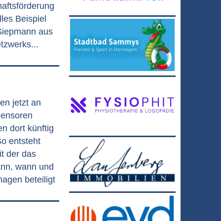
haftsförderung
les Beispiel
 Siepmann aus
zwerks...
 jetzt an
Sensoren
en dort künftig
So entsteht
t der das
ann, wann und
gen beteiligt