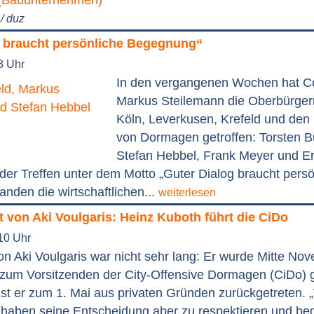
/ duz
g braucht persönliche Begegnung“
8 Uhr
In den vergangenen Wochen hat 
Markus Steilemann die Oberbürger
Köln, Leverkusen, Krefeld und den
von Dormagen getroffen: Torsten B
Stefan Hebbel, Frank Meyer und Eri
 der Treffen unter dem Motto „Guter Dialog braucht persö
nden die wirtschaftlichen...
weiterlesen
t von Aki Voulgaris: Heinz Kuboth führt die CiDo
10 Uhr
on Aki Voulgaris war nicht sehr lang: Er wurde Mitte No
 zum Vorsitzenden der City-Offensive Dormagen (CiDo) 
st er zum 1. Mai aus privaten Gründen zurückgetreten. 
, haben seine Entscheidung aber zu respektieren und b