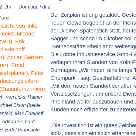
12 Uhr — Dormago / duz
Der Zeitplan ist eng getaktet: Gest
/ duz
neuen Gewerbegebiet an der Flens
der „kleine“ Spatenstich statt, heu
Bagger und schon im Oktober soll 
„Betriebsstätte Rheinland“ weitest
Die Lobbe Industrieservice GmbH
verlagert ihren Standort von Köln-
Dormagen. „Wir haben eine lange T
Chempark“, sagt Geschäftsführer A
„Mit dem neuen Standort schaffen w
Voraussetzungen, um unsere Diens
h, von links: Rainer
Rheinland weiter auszubauen und 
ichael Bison (beide
Kunden noch effizienter zu betreue
enfeld, Max Edelhoff
), Adrian Bernard
„Die Investition ist ein gutes Zeiche
), Erdal Pirincoglu
stolz, dass sich ein solch erfahrene