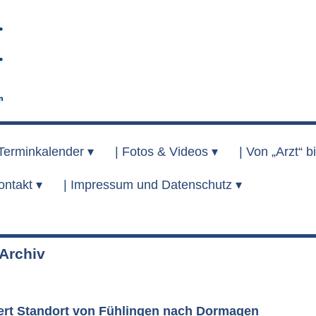
Terminkalender ▾
|
Fotos & Videos ▾
|
Von „Arzt“ bi
ontakt ▾
|
Impressum und Datenschutz ▾
rchiv
ert Standort von Fühlingen nach Dormagen