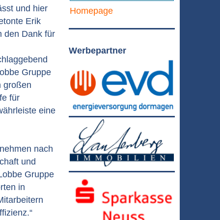
sst und hier
Homepage
etonte Erik
m den Dank für
Werbepartner
schlaggebend
Lobbe Gruppe
n großen
e für
ährleiste eine
ternehmen nach
chaft und
 Lobbe Gruppe
rten in
Mitarbeitern
fizienz.“