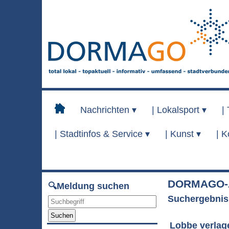
Nachrichten ▾
|
Lokalsport ▾
|
|
Stadtinfos & Service ▾
|
Kunst ▾
|
K
DORMAGO-A
🔍Meldung suchen
Suchergebnis
Suchen
Lobbe verlag