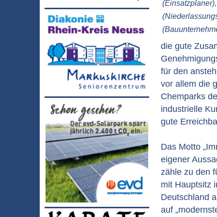
(Einsatzplaner)
(Niederlassungs
(Bauunternehm
die gute Zusa
Genehmigungsv
für den anste
vor allem die 
Chemparks der 
industrielle K
gute Erreichba
Das Motto „Im
eigener Aussag
zähle zu den 
mit Hauptsitz 
Deutschland an
auf „modernste