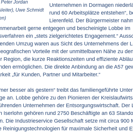
, Peter Jordan
Unternehmen in Dormagen niederlä
leiter), Uwe Schmidt
rund 60 Arbeitsplätze entstehen“, b
en)
Lierenfeld. Der Bürgermeister nah
mmenarbeit gerne entgegen und bescheinigte Lobbe im
erfahren ein „stets zielgerichtetes Engagement.“ Aus
henden Umzug waren aus Sicht des Unternehmens der 
geografischen Vorteile mit der unmittelbaren Nähe zu de
Region, die kurze Reaktionszeiten und effiziente Abläuf
unden ermöglichen. Die direkte Anbindung an die A57 gew
rkeit „für Kunden, Partner und Mitarbeiter.“
mer besser als gestern“ treibt das familiengeführte Un
e an. Lobbe gehöre zu den Pionieren der Kreislaufwirts
führenden Unternehmen der Entsorgungswirtschaft. Der
in Iserlohn gehören rund 2750 Beschäftigte an 63 Stando
. Die Industrieservice Gesellschaft setze mit circa 900 
 Reinigungstechnologien für maximale Sicherheit und Ef