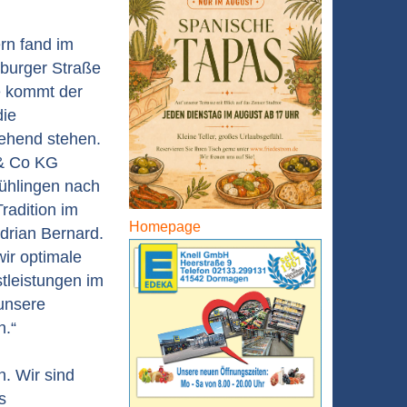
ern fand im
burger Straße
te kommt der
die
gehend stehen.
 & Co KG
Fühlingen nach
radition im
Homepage
drian Bernard.
ir optimale
tleistungen im
unsere
n.“
n. Wir sind
s