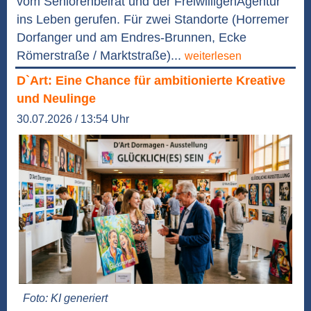
vom Seniorenbeirat und der FreiwilligenAgentur
ins Leben gerufen. Für zwei Standorte (Horremer
Dorfanger und am Endres-Brunnen, Ecke
Römerstraße / Marktstraße)...
weiterlesen
D`Art: Eine Chance für ambitionierte Kreative
und Neulinge
30.07.2026 / 13:54 Uhr
Foto: KI generiert