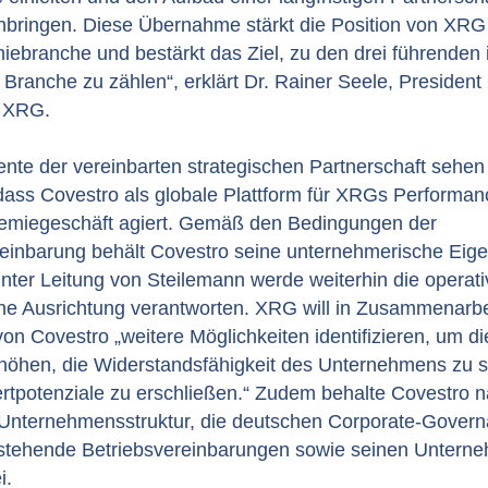
nbringen. Diese Übernahme stärkt die Position von XRG 
ebranche und bestärkt das Ziel, zu den drei führenden 
 Branche zu zählen“, erklärt Dr. Rainer Seele, President
i XRG.
nte der vereinbarten strategischen Partnerschaft sehen
dass Covestro als globale Plattform für XRGs Performan
emiegeschäft agiert. Gemäß den Bedingungen der
reinbarung behält Covestro seine unternehmerische Eige
nter Leitung von Steilemann werde weiterhin die operat
che Ausrichtung verantworten. XRG will in Zusammenarbe
 Covestro „weitere Möglichkeiten identifizieren, um di
erhöhen, die Widerstandsfähigkeit des Unternehmens zu 
Wertpotenziale zu erschließen.“ Zudem behalte Covestro
 Unternehmensstruktur, die deutschen Corporate-Gover
stehende Betriebsvereinbarungen sowie seinen Unterne
i.