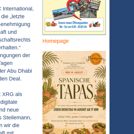
International,
ie „letzte
 Genehmigung
aft und
chaftsrechts
Homepage
erhalten.“
ingungen der
 Tagen
der Abu Dhabi
den Deal.
t XRG als
digitale
und neue
s Steilemann,
 wir die
ft mit