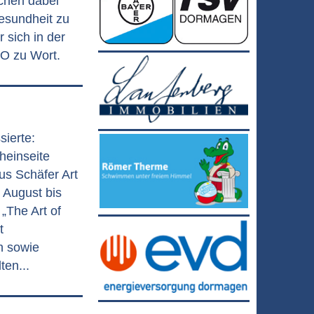
chen dabei
Gesundheit zu
sich in der
O zu Wort.
sierte:
heinseite
us Schäfer Art
 August bis
„The Art of
t
n sowie
ten...