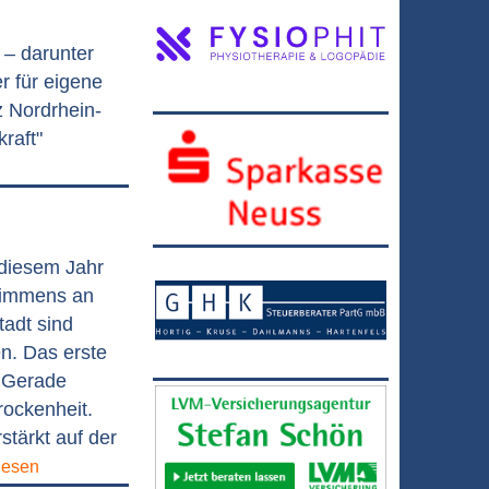
 – darunter
r für eigene
 Nordrhein-
raft"
 diesem Jahr
 immens an
tadt sind
en. Das erste
. Gerade
rockenheit.
stärkt auf der
lesen