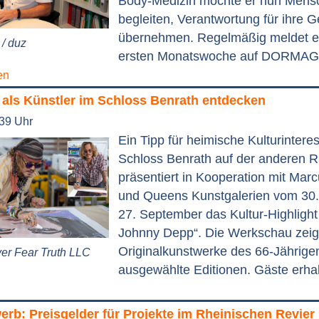
Body-Medizin möchte er nun Mens
begleiten, Verantwortung für ihre 
übernehmen. Regelmäßig meldet er 
/ duz
ersten Monatswoche auf DORMAG
en
als Künstler im Schloss Benrath entdecken
:39 Uhr
Ein Tipp für heimische Kulturinteres
Schloss Benrath auf der anderen R
präsentiert in Kooperation mit Marc
und Queens Kunstgalerien vom 30.
27. September das Kultur-Highlight 
Johnny Depp“. Die Werkschau zeig
Originalkunstwerke des 66-Jährige
er Fear Truth LLC
ausgewählte Editionen. Gäste erhal
rb: Preisgelder für Projekte im Rheinischen Revier