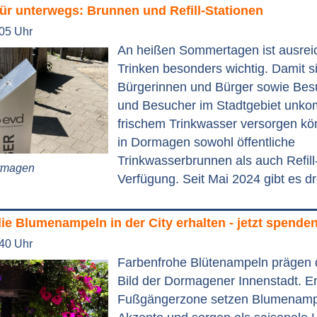
ür unterwegs: Brunnen und Refill-Stationen
:05 Uhr
An heißen Sommertagen ist ausre
Trinken besonders wichtig. Damit s
Bürgerinnen und Bürger sowie Bes
und Besucher im Stadtgebiet unkomp
frischem Trinkwasser versorgen kö
in Dormagen sowohl öffentliche
Trinkwasserbrunnen als auch Refill
ormagen
Verfügung. Seit Mai 2024 gibt es dre
e Blumenampeln in der City erhalten - jetzt spende
:40 Uhr
Farbenfrohe Blütenampeln prägen d
Bild der Dormagener Innenstadt. E
Fußgängerzone setzen Blumenamp