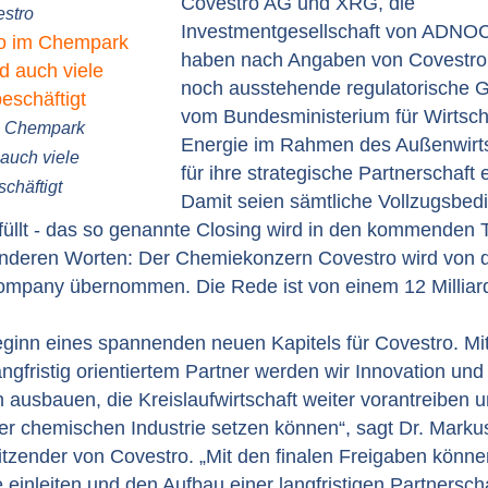
Covestro AG und XRG, die
estro
Investmentgesellschaft von ADNOC 
haben nach Angaben von Covestro d
noch ausstehende regulatorische
vom Bundesministerium für Wirtsch
m Chempark
Energie im Rahmen des Außenwirts
auch viele
für ihre strategische Partnerschaft 
chäftigt
Damit seien sämtliche Vollzugsbed
rfüllt - das so genannte Closing wird in den kommenden
 anderen Worten: Der Chemiekonzern Covestro wird von 
Company übernommen. Die Rede ist von einem 12 Milliar
eginn eines spannenden neuen Kapitels für Covestro. Mi
ngfristig orientiertem Partner werden wir Innovation und 
 ausbauen, die Kreislaufwirtschaft weiter vorantreiben 
er chemischen Industrie setzen können“, sagt Dr. Marku
tzender von Covestro. „Mit den finalen Freigaben können
einleiten und den Aufbau einer langfristigen Partnerscha