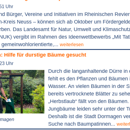
:51 Uhr
d Bürger, Vereine und Initiativen im Rheinischen Revier
n-Kreis Neuss – können sich ab Oktober um Fördergelde
rben. Das Landesamt für Natur, Umwelt und Klimaschutz
NUK) vergibt im Rahmen des Ideenwettbewerbs „Mit Tatk
 gemeinwohlorientierte,...
weiterlesen
: Hilfe für durstige Bäume gesucht
:23 Uhr
Durch die langanhaltende Dürre in
fehlt es den Pflanzen und Bäumen
Wasser. An vielen Bäumen in der S
bereits vertrocknete Blätter zu seh
„Herbstlaub“ fällt von den Bäumen
Jungbäume leiden sehr unter der T
Deshalb ist die Stadt Dormagen ver
ormagen
Suche nach Baumpatinnen...
weiter