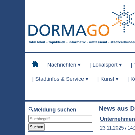
Nachrichten ▾
|
Lokalsport ▾
|
|
Stadtinfos & Service ▾
|
Kunst ▾
|
K
News aus D
🔍Meldung suchen
Unternehmen
Suchen
23.11.2025 / 14: