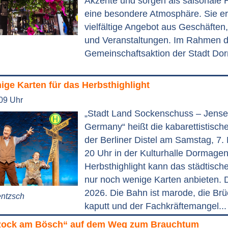
Akzente und sorgen als saisonale H
eine besondere Atmosphäre. Sie e
vielfältige Angebot aus Geschäfte
und Veranstaltungen. Im Rahmen d
Gemeinschaftsaktion der Stadt Dor
ge Karten für das Herbsthighlight
:09 Uhr
„Stadt Land Sockenschuss – Jense
Germany“ heißt die kabarettistisch
der Berliner Distel am Samstag, 7
20 Uhr in der Kulturhalle Dormagen
Herbsthighlight kann das städtisch
nur noch wenige Karten anbieten. 
2026. Die Bahn ist marode, die Brü
entzsch
kaputt und der Fachkräftemangel..
„Rock am Bösch“ auf dem Weg zum Brauchtum