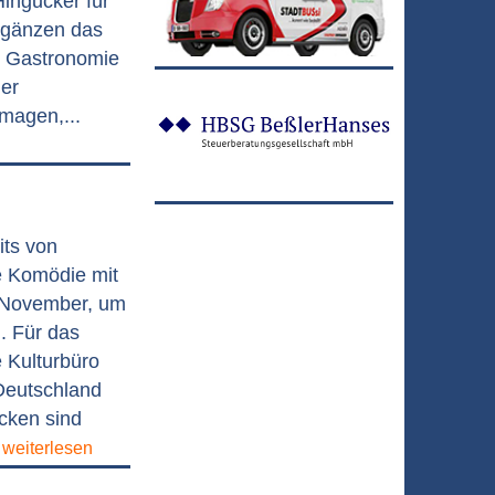
ingucker für
rgänzen das
n, Gastronomie
er
magen,...
its von
e Komödie mit
. November, um
. Für das
e Kulturbüro
Deutschland
cken sind
.
weiterlesen