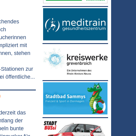
ichendes
ich
ucherinnen
liziert mit
nnen, stehen
-Stationen zur
i öffentliche...
n
erzeit das
ntlang der
eln bunte