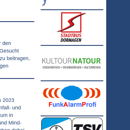
r den
 Gesucht
zu beitragen,
agen
s 2023
nfall- und
kum in
und Mind-