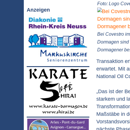
Foto: Logo Cov
Anzeigen
Bei Covestro i
Dormagen sind 
Dormagener bes
Transaktion e
erwartet. Mit
National Oil 
„Das ist der B
starkem und la
Transformation
Maßstäbe in d
Vorstandsvorsi
nächste Phase 