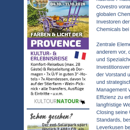
Covestro vora
globalen Chemi
Investoren der
Chemicals be
Zentrale Eleme
anderem vor, 
und Spezialch
Investitionsve
der Vorstand u
und strategis
Management von
Effizienz zu 
langfristige 
Closing seine
Standards, be
Leverkusen be