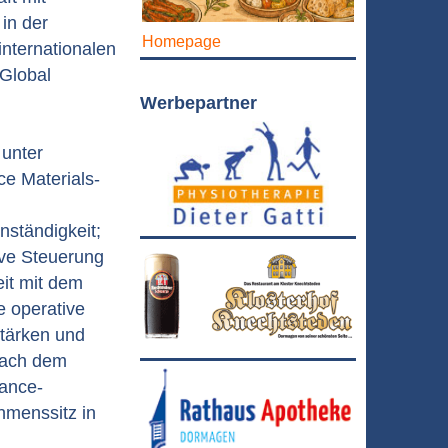
in der
Homepage
internationalen
 Global
Werbepartner
 unter
ce Materials-
nständigkeit;
ive Steuerung
it mit dem
e operative
stärken und
 nach dem
nance-
hmenssitz in