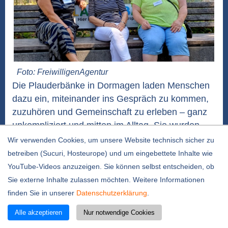
Foto: FreiwilligenAgentur
Die Plauderbänke in Dormagen laden Menschen
dazu ein, miteinander ins Gespräch zu kommen,
zuzuhören und Gemeinschaft zu erleben – ganz
unkompliziert und mitten im Alltag. Sie wurden
vom Seniorenbeirat und der FreiwilligenAgentur
Wir verwenden Cookies, um unsere Website technisch sicher zu
ins Leben gerufen. Für zwei Standorte (Horremer
betreiben (Sucuri, Hosteurope) und um eingebettete Inhalte wie
Dorfanger und am Endres-Brunnen, Ecke
YouTube-Videos anzuzeigen. Sie können selbst entscheiden, ob
Römerstraße / Marktstraße)...
weiterlesen
Sie externe Inhalte zulassen möchten. Weitere Informationen
finden Sie in unserer
Datenschutzerklärung
.
D`Art: Eine Chance für ambitionierte Kreative
und Neulinge
Alle akzeptieren
Nur notwendige Cookies
30.07.2026 / 13:54 Uhr