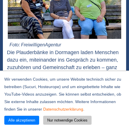
Foto: FreiwilligenAgentur
Die Plauderbänke in Dormagen laden Menschen
dazu ein, miteinander ins Gespräch zu kommen,
zuzuhören und Gemeinschaft zu erleben – ganz
unkompliziert und mitten im Alltag. Sie wurden
Wir verwenden Cookies, um unsere Website technisch sicher zu
vom Seniorenbeirat und der FreiwilligenAgentur
betreiben (Sucuri, Hosteurope) und um eingebettete Inhalte wie
ins Leben gerufen. Für zwei Standorte (Horremer
YouTube-Videos anzuzeigen. Sie können selbst entscheiden, ob
Dorfanger und am Endres-Brunnen, Ecke
Sie externe Inhalte zulassen möchten. Weitere Informationen
Römerstraße / Marktstraße)...
weiterlesen
finden Sie in unserer
Datenschutzerklärung
.
D`Art: Eine Chance für ambitionierte Kreative
Alle akzeptieren
Nur notwendige Cookies
und Neulinge