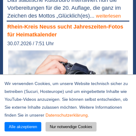
Das städtische Kulturbüro intensiviert nun die
Vorbereitungen für die 20. Auflage, die ganz im
Zeichen des Mottos „Glücklich(es)...
weiterlesen
Rhein-Kreis Neuss sucht Jahreszeiten-Fotos
für Heimatkalender
30.07.2026 / 7:51 Uhr
Wir verwenden Cookies, um unsere Website technisch sicher zu
betreiben (Sucuri, Hosteurope) und um eingebettete Inhalte wie
YouTube-Videos anzuzeigen. Sie können selbst entscheiden, ob
Sie externe Inhalte zulassen möchten. Weitere Informationen
finden Sie in unserer
Datenschutzerklärung
.
Foto: AdobeStock / Dormago (Hintergrund)
Alle akzeptieren
Nur notwendige Cookies
Noch bis zum 31. August läuft der