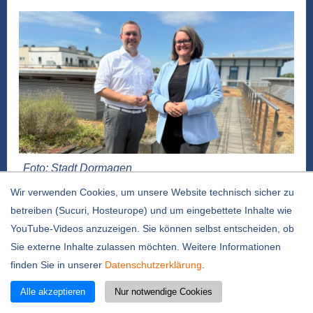
Foto: Stadt Dormagen
Im Herbst 2026 geht Volker Lewerenz in den
Wir verwenden Cookies, um unsere Website technisch sicher zu
Ruhestand gehen. Der Dormagener leitet seit
betreiben (Sucuri, Hosteurope) und um eingebettete Inhalte wie
rund zehn Jahren das Amt für Integration und
YouTube-Videos anzuzeigen. Sie können selbst entscheiden, ob
Soziales. Nun übergibt er den Staffelstab an Birke
Sie externe Inhalte zulassen möchten. Weitere Informationen
Lachnicht-Marx. Die 51-Jährige verantwortet ab
finden Sie in unserer
Datenschutzerklärung
.
August das Amt mit 62 Mitarbeitenden.
Alle akzeptieren
Nur notwendige Cookies
„Integration und soziale Teilhabe sind