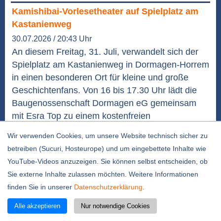
Kamishibai-Vorlesetheater auf Spielplatz am
Kastanienweg
30.07.2026 / 20:43 Uhr
An diesem Freitag, 31. Juli, verwandelt sich der
Spielplatz am Kastanienweg in Dormagen-Horrem
in einen besonderen Ort für kleine und große
Geschichtenfans. Von 16 bis 17.30 Uhr lädt die
Baugenossenschaft Dormagen eG gemeinsam
mit Esra Top zu einem kostenfreien
Vorlesenachmittag ein. Mit dem Kamishibai-
Wir verwenden Cookies, um unsere Website technisch sicher zu
Vorlesetheater entführt Esra ihre kleinen und...
betreiben (Sucuri, Hosteurope) und um eingebettete Inhalte wie
weiterlesen
YouTube-Videos anzuzeigen. Sie können selbst entscheiden, ob
Plauderbank ist ein Symbol für Offenheit und
Sie externe Inhalte zulassen möchten. Weitere Informationen
Einladung
finden Sie in unserer
Datenschutzerklärung
.
30.07.2026 / 14:04 Uhr
Alle akzeptieren
Nur notwendige Cookies