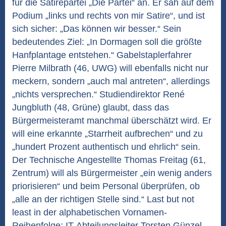
für die Satirepartei „Die Partei“ an. Er sah auf dem
Podium „links und rechts von mir Satire“, und ist
sich sicher: „Das können wir besser.“ Sein
bedeutendes Ziel: „In Dormagen soll die größte
Hanfplantage entstehen.“ Gabelstaplerfahrer
Pierre Milbrath (46, UWG) will ebenfalls nicht nur
meckern, sondern „auch mal antreten“, allerdings
„nichts versprechen.“ Studiendirektor René
Jungbluth (48, Grüne) glaubt, dass das
Bürgermeisteramt manchmal überschätzt wird. Er
will eine erkannte „Starrheit aufbrechen“ und zu
„hundert Prozent authentisch und ehrlich“ sein.
Der Technische Angestellte Thomas Freitag (61,
Zentrum) will als Bürgermeister „ein wenig anders
priorisieren“ und beim Personal überprüfen, ob
„alle an der richtigen Stelle sind.“ Last but not
least in der alphabetischen Vornamen-
Reihenfolge: IT-Abteilungsleiter Torsten Günzel