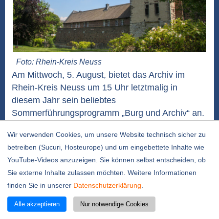
Foto: Rhein-Kreis Neuss
Am Mittwoch, 5. August, bietet das Archiv im
Rhein-Kreis Neuss um 15 Uhr letztmalig in
diesem Jahr sein beliebtes
Sommerführungsprogramm „Burg und Archiv“ an.
Die Geschichte der Burganlage mit einer
Wir verwenden Cookies, um unsere Website technisch sicher zu
Innenbesichtigung des ansonsten nicht
betreiben (Sucuri, Hosteurope) und um eingebettete Inhalte wie
zugänglichen Torturms steht ebenso auf dem
YouTube-Videos anzuzeigen. Sie können selbst entscheiden, ob
Programm wie der Besuch des Archivs inklusive
Sie externe Inhalte zulassen möchten. Weitere Informationen
des Magazins. Treffpunkt...
weiterlesen
finden Sie in unserer
Datenschutzerklärung
.
Sauberkeitskonferenz: Ehrenamtliche geben
Alle akzeptieren
Nur notwendige Cookies
wertvolle Hinweise