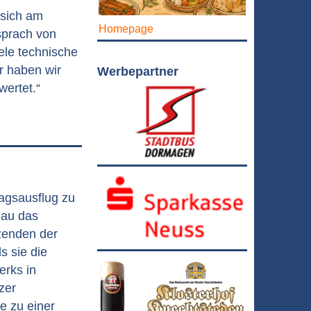
 sich am
Homepage
sprach von
ele technische
hr haben wir
Werbepartner
wertet.“
agsausflug zu
nau das
tzenden der
s sie die
erks in
zer
e zu einer