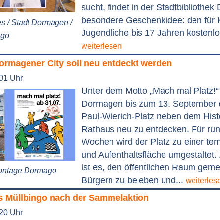
sucht, findet in der Stadtbibliothe
besondere Geschenkidee: den für 
es / Stadt Dormagen /
Jugendliche bis 17 Jahren kostenlo
ago
weiterlesen
Dormagener City soll neu entdeckt werden
:01 Uhr
Unter dem Motto „Mach mal Platz!“ 
Dormagen bis zum 13. September d
Paul-Wierich-Platz neben dem Hist
Rathaus neu zu entdecken. Für ru
Wochen wird der Platz zu einer tem
und Aufenthaltsfläche umgestaltet. 
ist es, den öffentlichen Raum gem
Montage Dormago
Bürgern zu beleben und...
weiterles
 Müllbingo nach der Sammelaktion
:20 Uhr