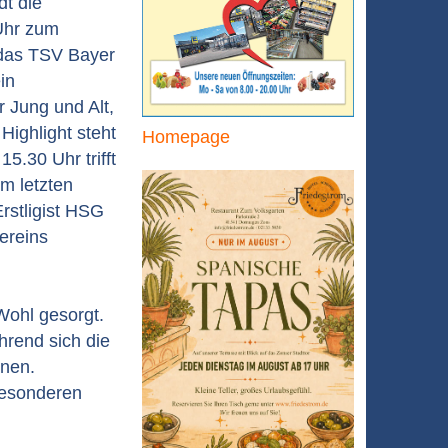
dt die
Uhr zum
das TSV Bayer
in
 Jung und Alt,
 Highlight steht
Homepage
5.30 Uhr trifft
m letzten
rstligist HSG
ereins
Wohl gesorgt.
hrend sich die
nnen.
besonderen