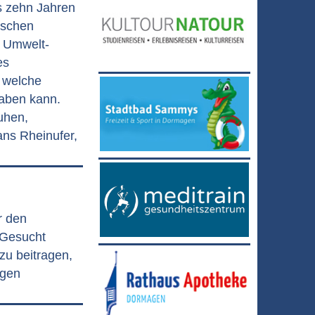
s zehn Jahren
ischen
 Umwelt-
es
, welche
haben kann.
uhen,
ans Rheinufer,
r den
 Gesucht
zu beitragen,
agen