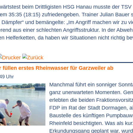
swärtstest beim Drittligisten HSG Hanau musste der TSV
em 35:35 (18:15) zufriedengeben. Trainer Julian Bauer 
 Dämpfer“ und bemängelte: „Im Angriff machen wir zu vi
ierend aus einer schlechten Angriffsstruktur. In der Abwe
n Helferketten, da haben wir Situationen nicht richtig be
füllen erstes Rheinwasser für Garzweiler ab
:49 Uhr
Manchmal führt ein sonniger Sonnt
ganz unerwarteten Momenten. Ge
erlebten die beiden Fraktionsvorsi
FDP im Rat der Stadt Dormagen, al
Baustelle des künftigen Pumpbauw
Rheinfeld besichtigten. Was als kur
Erkundungsgang geplant war, wurd