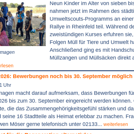
Neun Kinder im Alter von sieben bi
nahmen jetzt im Rahmen des städt
Umweltscouts-Programms an einer
Rallye in Rheinfeld teil. Während d
zweistündigen Kurses erfuhren sie
Folgen Müll für Tiere und Umwelt 
Anschließend ging es mit Handsch
ormagen
Müllzangen und Müllsäcken direkt 
erlesen
2026: Bewerbungen noch bis 30. September möglich
41 Uhr
magen macht darauf aufmerksam, dass Bewerbungen fü
026 bis zum 30. September eingereicht werden können.
te, die das Zusammengehörigkeitsgefühl stärken und da
seine 16 Stadtteile als Heimat erlebbar zu machen. Fr
wen Möser gerne telefonisch unter 02133...
weiterlesen