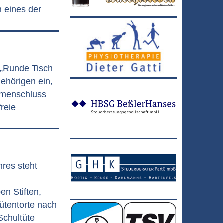
h eines der
 „Runde Tisch
ehörigen ein,
mmenschluss
freie
res steht
r
en Stiften,
ütentorte nach
Schultüte