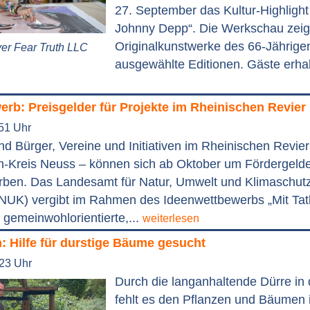
27. September das Kultur-Highlight 
Johnny Depp“. Die Werkschau zeig
Originalkunstwerke des 66-Jährige
er Fear Truth LLC
ausgewählte Editionen. Gäste erhal
rb: Preisgelder für Projekte im Rheinischen Revier
:51 Uhr
d Bürger, Vereine und Initiativen im Rheinischen Revier
n-Kreis Neuss – können sich ab Oktober um Fördergelde
rben. Das Landesamt für Natur, Umwelt und Klimaschutz
NUK) vergibt im Rahmen des Ideenwettbewerbs „Mit Tatk
 gemeinwohlorientierte,...
weiterlesen
: Hilfe für durstige Bäume gesucht
:23 Uhr
Durch die langanhaltende Dürre in
fehlt es den Pflanzen und Bäumen