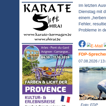
Im letzten Au
Dienstag mit d
einem „herben
Fehler, result
Probleme in de
FDP-Sprecher 
07.08.2026 / 13
Foto: FDP