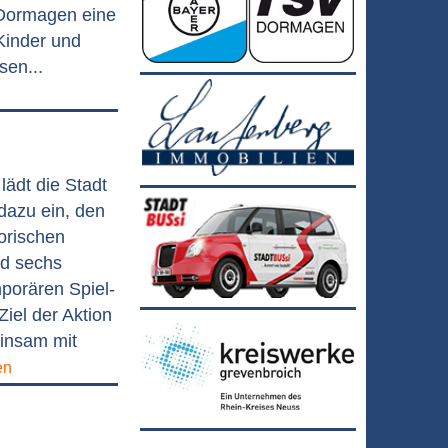
k Dormagen eine
Kinder und
sen...
lädt die Stadt
azu ein, den
orischen
nd sechs
porären Spiel-
Ziel der Aktion
einsam mit
en