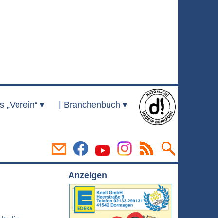
s „Verein“ ▾
|
Branchenbuch ▾
Anzeigen