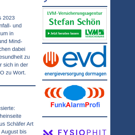
s 2023
nfall- und
kum in
und Mind-
chen dabei
Gesundheit zu
sich in der
O zu Wort.
sierte:
heinseite
us Schäfer Art
 August bis