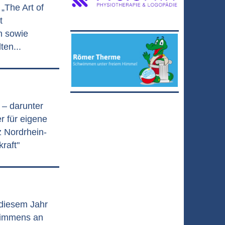
„The Art of
t
n sowie
ten...
 – darunter
r für eigene
 Nordrhein-
raft"
 diesem Jahr
 immens an