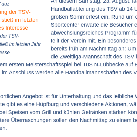
An diesem Samstag, 23. August, lä
/ duz
Handballabteilung des TSV ab 14 
großen Sommerfest ein. Rund um 
Sportcenter erwarte die Besucher e
abwechslungsreiches Programm für
 der TSV-
teilt der Verein mit. Ein besonderes
ieß im letzten Jahr
bereits früh am Nachmittag an: Um 1
resse
die Zweitliga-Mannschaft des TSV i
dem ersten Meisterschaftsspiel bei TuS N-Lübbecke auf E
kt im Anschluss werden alle Handballmannschaften des V
tlichen Angebot ist für Unterhaltung und das leibliche 
te gibt es eine Hüpfburg und verschiedene Aktionen, wä
ei Speisen vom Grill und kühlen Getränken stärken kö
itere Überraschungen sollen den Nachmittag zu einem 
en.