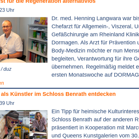
ist für die Regeneration alternativlos
:23 Uhr
Dr. med. Henning Langwara war bi
Chefarzt für Allgemein-, Viszeral, U
Gefäßchirurgie am Rheinland Klini
Dormagen. Als Arzt für Prävention 
Body-Medizin möchte er nun Mens
begleiten, Verantwortung für ihre 
übernehmen. Regelmäßig meldet er 
/ duz
ersten Monatswoche auf DORMAG
en
als Künstler im Schloss Benrath entdecken
:39 Uhr
Ein Tipp für heimische Kulturinteres
Schloss Benrath auf der anderen R
präsentiert in Kooperation mit Marc
und Queens Kunstgalerien vom 30.