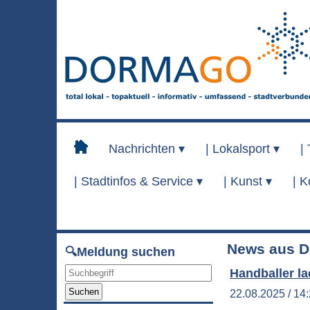
Nachrichten ▾
|
Lokalsport ▾
|
|
Stadtinfos & Service ▾
|
Kunst ▾
|
K
News aus D
🔍Meldung suchen
Handballer l
Suchen
22.08.2025 / 14