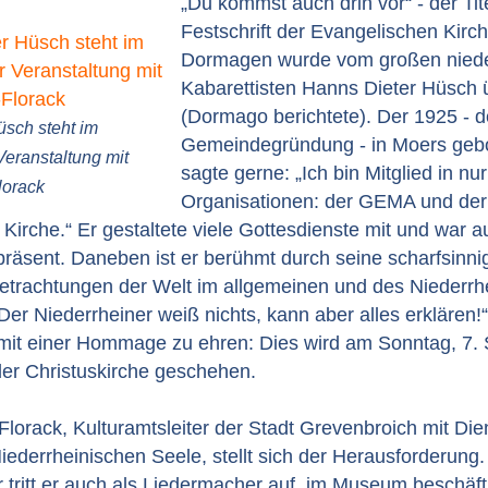
„Du kommst auch drin vor“ - der Tit
Festschrift der Evangelischen Kirch
Dormagen wurde vom großen niede
Kabarettisten Hanns Dieter Hüsc
(Dormago berichtete). Der 1925 - 
sch steht im
Gemeindegründung - in Moers geb
Veranstaltung mit
sagte gerne: „Ich bin Mitglied in nu
lorack
Organisationen: der GEMA und der
Kirche.“ Er gestaltete viele Gottesdienste mit und war au
präsent. Daneben ist er berühmt durch seine scharfsinn
etrachtungen der Welt im allgemeinen und des Niederrh
er Niederrheiner weiß nichts, kann aber alles erklären!“
n mit einer Hommage zu ehren: Dies wird am Sonntag, 7.
der Christuskirche geschehen.
Florack, Kulturamtsleiter der Stadt Grevenbroich mit Dien
derrheinischen Seele, stellt sich der Herausforderung.
 tritt er auch als Liedermacher auf, im Museum beschäfti