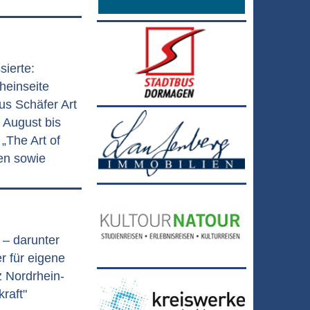
sierte:
heinseite
us Schäfer Art
 August bis
„The Art of
en sowie
 – darunter
r für eigene
 Nordrhein-
raft"