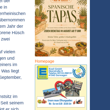
el der
e in
rrheinischen
h übernommen
dem Jahr der
orene Hüsch
r zwei
f vielen
igen und
Homepage
einers im
 Was liegt
 September,
stsitz im
 Seit seinem
gt er sich