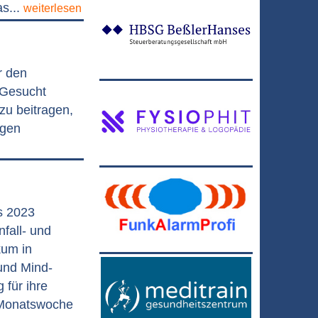
s...
weiterlesen
r den
 Gesucht
zu beitragen,
agen
s 2023
nfall- und
kum in
und Mind-
für ihre
 Monatswoche