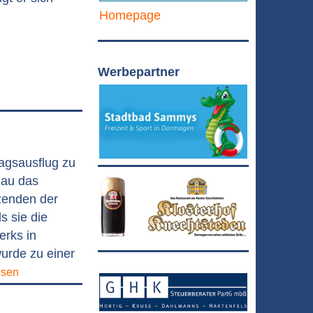
Homepage
Werbepartner
agsausflug zu
nau das
tzenden der
s sie die
erks in
urde zu einer
esen