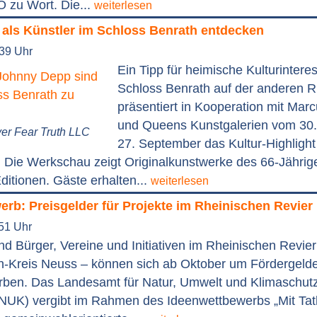
zu Wort. Die...
weiterlesen
als Künstler im Schloss Benrath entdecken
:39 Uhr
Ein Tipp für heimische Kulturinteres
Schloss Benrath auf der anderen R
präsentiert in Kooperation mit Marc
und Queens Kunstgalerien vom 30.
er Fear Truth LLC
27. September das Kultur-Highlight 
 Die Werkschau zeigt Originalkunstwerke des 66-Jährig
itionen. Gäste erhalten...
weiterlesen
rb: Preisgelder für Projekte im Rheinischen Revier
:51 Uhr
d Bürger, Vereine und Initiativen im Rheinischen Revier
n-Kreis Neuss – können sich ab Oktober um Fördergelde
rben. Das Landesamt für Natur, Umwelt und Klimaschutz
NUK) vergibt im Rahmen des Ideenwettbewerbs „Mit Tatk