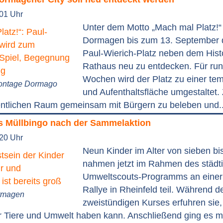
:01 Uhr
Unter dem Motto „Mach mal Platz!“ 
Dormagen bis zum 13. September d
Paul-Wierich-Platz neben dem Hist
Rathaus neu zu entdecken. Für ru
Wochen wird der Platz zu einer tem
Montage Dormago
und Aufenthaltsfläche umgestaltet. 
ffentlichen Raum gemeinsam mit Bürgern zu beleben und.
 Müllbingo nach der Sammelaktion
:20 Uhr
Neun Kinder im Alter von sieben bi
nahmen jetzt im Rahmen des städt
Umweltscouts-Programms an einer
Rallye in Rheinfeld teil. Während d
ormagen
zweistündigen Kurses erfuhren sie
ür Tiere und Umwelt haben kann. Anschließend ging es m