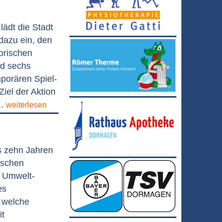
lädt die Stadt
azu ein, den
orischen
nd sechs
porären Spiel-
Ziel der Aktion
..
weiterlesen
s zehn Jahren
ischen
 Umwelt-
es
, welche
it