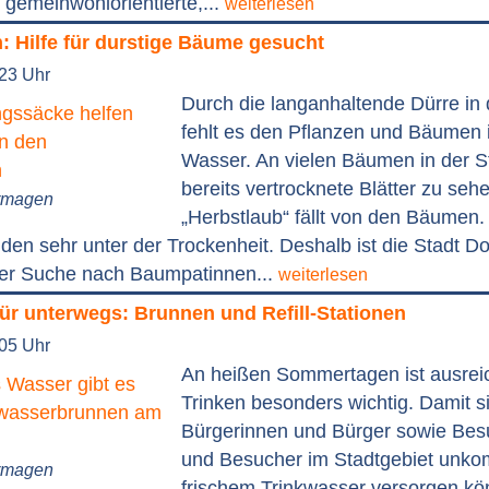
 gemeinwohlorientierte,...
weiterlesen
: Hilfe für durstige Bäume gesucht
:23 Uhr
Durch die langanhaltende Dürre in
fehlt es den Pflanzen und Bäumen
Wasser. An vielen Bäumen in der S
bereits vertrocknete Blätter zu seh
ormagen
„Herbstlaub“ fällt von den Bäumen
den sehr unter der Trockenheit. Deshalb ist die Stadt 
 der Suche nach Baumpatinnen...
weiterlesen
ür unterwegs: Brunnen und Refill-Stationen
:05 Uhr
An heißen Sommertagen ist ausre
Trinken besonders wichtig. Damit s
Bürgerinnen und Bürger sowie Bes
und Besucher im Stadtgebiet unkomp
ormagen
frischem Trinkwasser versorgen kö