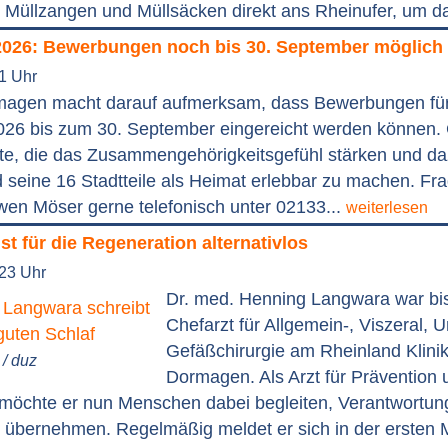
Müllzangen und Müllsäcken direkt ans Rheinufer, um da
2026: Bewerbungen noch bis 30. September möglich
41 Uhr
magen macht darauf aufmerksam, dass Bewerbungen fü
026 bis zum 30. September eingereicht werden können.
te, die das Zusammengehörigkeitsgefühl stärken und da
seine 16 Stadtteile als Heimat erlebbar zu machen. Fr
wen Möser gerne telefonisch unter 02133...
weiterlesen
ist für die Regeneration alternativlos
:23 Uhr
Dr. med. Henning Langwara war bi
Chefarzt für Allgemein-, Viszeral, U
Gefäßchirurgie am Rheinland Klini
/ duz
Dormagen. Als Arzt für Prävention 
möchte er nun Menschen dabei begleiten, Verantwortung 
 übernehmen. Regelmäßig meldet er sich in der ersten