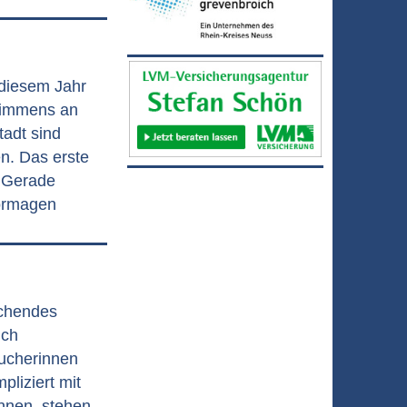
 diesem Jahr
 immens an
tadt sind
en. Das erste
. Gerade
Dormagen
ichendes
ich
ucherinnen
liziert mit
nnen, stehen