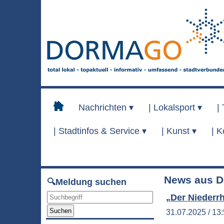
Nachrichten ▾
|
Lokalsport ▾
|
|
Stadtinfos & Service ▾
|
Kunst ▾
|
K
News aus D
🔍Meldung suchen
„Der Niederrh
Suchen
31.07.2025 / 13