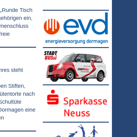
 „Runde Tisch
ehörigen ein,
mmenschluss
freie
res steht
r
en Stiften,
ütentorte nach
Schultüte
k Dormagen eine
en