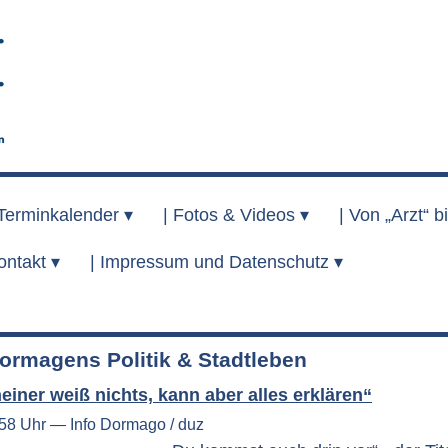
Terminkalender ▾
|
Fotos & Videos ▾
|
Von „Arzt“ bi
ontakt ▾
|
Impressum und Datenschutz ▾
ormagens Politik & Stadtleben
einer weiß nichts, kann aber alles erklären“
:58 Uhr — Info Dormago / duz