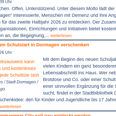
:39 Uhr
en. Offen. Unterstützend. Unter diesem Motto lädt der
en“ Interessierte, Menschen mit Demenz und ihre Ang
für das zweite Halbjahr 2026 zu entdecken. Der Zusa
ganisationen, Einrichtungen und Initiativen bietet kosten
en an, die Begegnung,...
weiterlesen
um Schulstart in Dormagen verschenken
:26 Uhr
Mit dem Beginn des neuen Schuljah
vielen Kindern ein ganz besondere
Lebensabschnitt ins Haus. Wer neb
Brotdose und Co. oder einer Schult
es / Stadt Dormagen /
einer sinnvollen Ergänzung für die 
ago
sucht, findet in der Stadtbibliothe
chenkidee: den für Kinder und Jugendliche bis 17 Jahr
weiterlesen
Dormagener City soll neu entdeckt werden