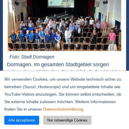
Foto: Stadt Dormagen
Dormagen. Im gesamten Stadtgebiet sorgen
neben dem städtischen Baubetriebshof zahlreiche
Flächenpaten dafür, dass Dormagen eine saubere
Wir verwenden Cookies, um unsere Website technisch sicher zu
Stadt ist und bleibt. Unterstützt werden sie von
betreiben (Sucuri, Hosteurope) und um eingebettete Inhalte wie
der Gruppe „Rhein clean up“. Und einmal jährlich
YouTube-Videos anzuzeigen. Sie können selbst entscheiden, ob
sammeln mehr als 5000 Freiwillige beim
Sie externe Inhalte zulassen möchten. Weitere Informationen
„Frühjahrsputz“ einen Vormittag den Müll im
finden Sie in unserer
Datenschutzerklärung
.
gesamten Stadtgebiet....
weiterlesen
Alle akzeptieren
Nur notwendige Cookies
Lupe gesucht: Kinder-Rallye mit neuem Ende