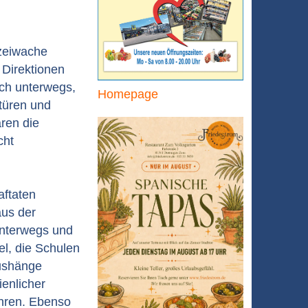
izeiwache
 Direktionen
ch unterwegs,
Homepage
türen und
aren die
cht
aftaten
aus der
unterwegs und
el, die Schulen
Aushänge
ienlicher
ühren. Ebenso