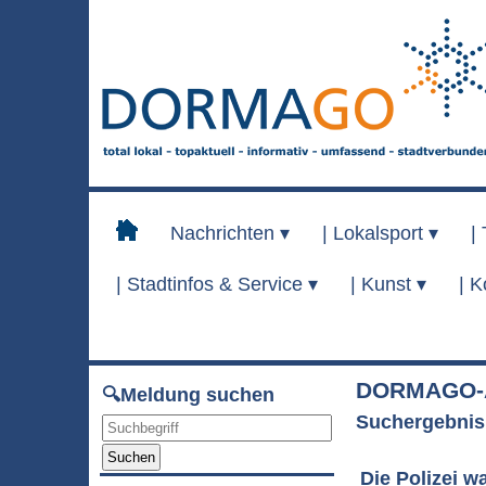
Nachrichten ▾
|
Lokalsport ▾
|
|
Stadtinfos & Service ▾
|
Kunst ▾
|
K
DORMAGO-A
🔍Meldung suchen
Suchergebnis
Suchen
Die Polizei w