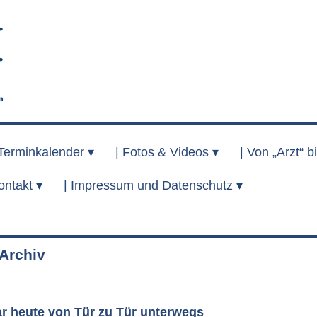
Terminkalender ▾
|
Fotos & Videos ▾
|
Von „Arzt“ bi
ontakt ▾
|
Impressum und Datenschutz ▾
rchiv
ar heute von Tür zu Tür unterwegs