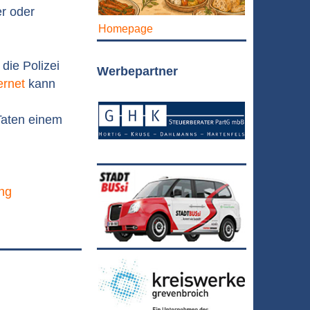
r oder
Homepage
die Polizei
Werbepartner
ernet
kann
Taten einem
ung