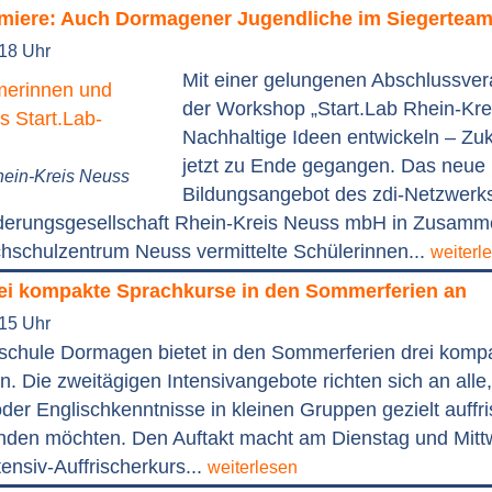
emiere: Auch Dormagener Jugendliche im Siegertea
:18 Uhr
Mit einer gelungenen Abschlussvera
der Workshop „Start.Lab Rhein-Kre
Nachhaltige Ideen entwickeln – Zuk
jetzt zu Ende gegangen. Das neue
hein-Kreis Neuss
Bildungsangebot des zdi-Netzwerk
rderungsgesellschaft Rhein-Kreis Neuss mbH in Zusamme
chulzentrum Neuss vermittelte Schülerinnen...
weiterl
rei kompakte Sprachkurse in den Sommerferien an
:15 Uhr
schule Dormagen bietet in den Sommerferien drei komp
. Die zweitägigen Intensivangebote richten sich an alle,
der Englischkenntnisse in kleinen Gruppen gezielt auffr
nden möchten. Den Auftakt macht am Dienstag und Mittw
tensiv-Auffrischerkurs...
weiterlesen