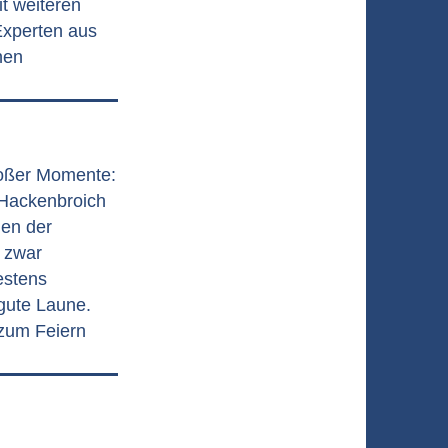
it weiteren
Experten aus
nen
roßer Momente:
 Hackenbroich
hen der
s zwar
estens
gute Laune.
 zum Feiern