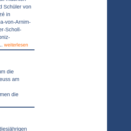
d Schüler von
zé in
na-von-Arnim-
r-Scholl-
niz-
..
weiterlesen
um die
Neuss am
hmen die
iesjährigen