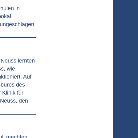
hulen in
pokal
s ungeschlagen
 Neuss lernten
s, wie
tioniert. Auf
sbüros des
Klinik für
 Neuss, den
uli machten