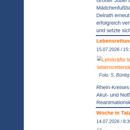
Großer Jubel 
Mädchenfußbal
Delrath erneu
erfolgreich v
und setzte sic
Lebensrettun
15.07.2026 / 15
Foto: S. Bünti
Rhein-Kreises 
Akut- und Not
Reanimationsk
Woche in Tai
14.07.2026 / 8: