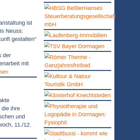
m
nstaltung ist
is Neuss:
unft gestalten“
s der
narbeit mit
esen
akte
 die ihre
ischen und
och, 11./12.