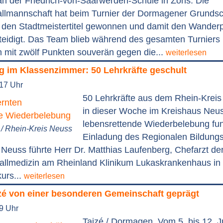
an der Friedrich-von-Saarwerden-Schule in Zons: Die
lmannschaft hat beim Turnier der Dormagener Grundsc
t den Stadtmeistertitel gewonnen und damit den Wander
erteidigt. Das Team blieb während des gesamten Turnier
h mit zwölf Punkten souverän gegen die...
weiterlesen
g im Klassenzimmer: 50 Lehrkräfte geschult
:17 Uhr
50 Lehrkräfte aus dem Rhein-Kreis
in dieser Woche im Kreishaus Neus
lebensrettende Wiederbelebung funk
g / Rhein-Kreis Neuss
Einladung des Regionalen Bildung
Neuss führte Herr Dr. Matthias Laufenberg, Chefarzt der 
fallmedizin am Rheinland Klinikum Lukaskrankenhaus in
urs...
weiterlesen
zé von einer besonderen Gemeinschaft geprägt
39 Uhr
Taizé / Dormagen. Vom 5. bis 12. J