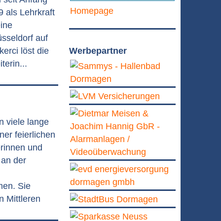
Homepage
9 als Lehrkraft
eine
sseldorf auf
Werbepartner
rci löst die
erin...
 viele lange
er feierlichen
rinnen und
 an der
en. Sie
n Mittleren