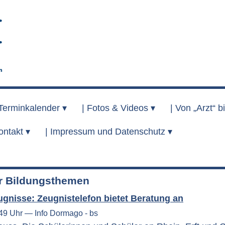
Terminkalender ▾
|
Fotos & Videos ▾
|
Von „Arzt“ bi
ontakt ▾
|
Impressum und Datenschutz ▾
 Bildungsthemen
gnisse: Zeugnistelefon bietet Beratung an
:49 Uhr — Info Dormago - bs