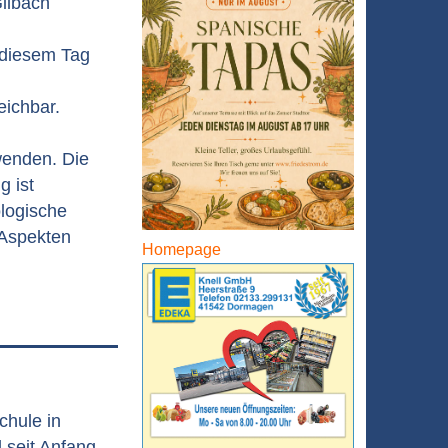
Gilbach
 diesem Tag
eichbar.
wenden. Die
g ist
ologische
 Aspekten
Homepage
chule in
l seit Anfang