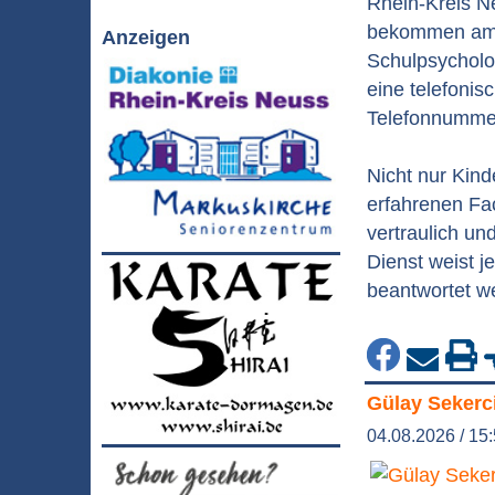
Rhein-Kreis N
bekommen am F
Anzeigen
Schulpsycholo
eine telefoni
Telefonnummer 
Nicht nur Kin
erfahrenen Fac
vertraulich u
Dienst weist j
beantwortet w
Gülay Sekerc
04.08.2026 / 15