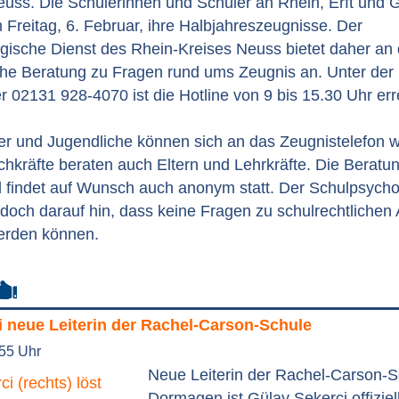
euss. Die Schülerinnen und Schüler an Rhein, Erft und 
reitag, 6. Februar, ihre Halbjahreszeugnisse. Der
gische Dienst des Rhein-Kreises Neuss bietet daher an
sche Beratung zu Fragen rund ums Zeugnis an. Unter der
02131 928-4070 ist die Hotline von 9 bis 15.30 Uhr err
der und Jugendliche können sich an das Zeugnistelefon 
hkräfte beraten auch Eltern und Lehrkräfte. Die Beratun
nd findet auf Wunsch auch anonym statt. Der Schulpsych
edoch darauf hin, dass keine Fragen zu schulrechtlichen
erden können.
i neue Leiterin der Rachel-Carson-Schule
:55 Uhr
Neue Leiterin der Rachel-Carson-S
Dormagen ist Gülay Sekerci offiziel