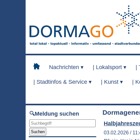
Nachrichten ▾
|
Lokalsport ▾
|
|
Stadtinfos & Service ▾
|
Kunst ▾
|
K
Dormagener
🔍Meldung suchen
Halbjahreszeu
Suchen
03.02.2026 / 11