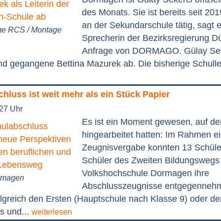
des Monats. Sie ist bereits seit 201
an der Sekundarschule tätig, sagt 
ge RCS / Montage
Sprecherin der Bezirksregierung Dü
Anfrage von DORMAGO. Gülay Seke
d gegangene Bettina Mazurek ab. Die bisherige Schulleit
hluss ist weit mehr als ein Stück Papier
:27 Uhr
Es ist ein Moment gewesen, auf den
hingearbeitet hatten: Im Rahmen ein
Zeugnisvergabe konnten 13 Schüle
Schüler des Zweiten Bildungswegs
Volkshochschule Dormagen ihre
ormagen
Abschlusszeugnisse entgegennehm
olgreich den Ersten (Hauptschule nach Klasse 9) oder de
s und...
weiterlesen