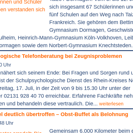
sich insgesamt 67 Schülerinnen un
fünf Schulen auf den Weg nach Tai
Frankreich. Sie gehören dem Betti
Gymnasium Dormagen, Geschwiste
lheim, Heinrich-Mann-Gymnasium Köln-Volkhoven, Leib
rmagen sowie dem Norbert-Gymnasium Knechtsteden.
ogische Telefonberatung bei Zeugnisproblemen
30 Uhr
 nähert sich seinem Ende: Bei Fragen und Sorgen rund 
ist der Schulpsychologische Dienst des Rhein-Kreises 
tag, 17. Juli, in der Zeit von 9 bis 15.30 Uhr unter der
 02131 928 40 70 erreichbar. Erfahrene Fachkräfte ne
n und behandeln diese vertraulich. Die...
weiterlesen
el deutlich übertroffen – Obst-Buffet als Belohnung
:48 Uhr
Gemeinsam 6.000 Kilometer beim d