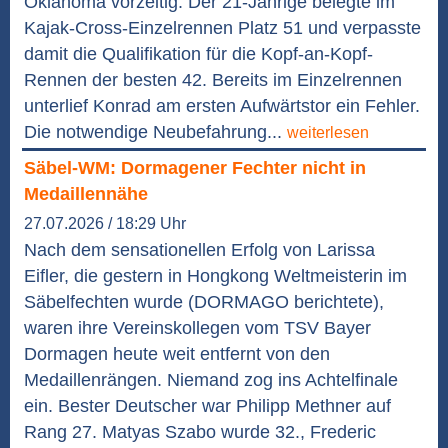
Oklahoma vorzeitig. Der 21-Jährige belegte im
Kajak-Cross-Einzelrennen Platz 51 und verpasste
damit die Qualifikation für die Kopf-an-Kopf-
Rennen der besten 42. Bereits im Einzelrennen
unterlief Konrad am ersten Aufwärtstor ein Fehler.
Die notwendige Neubefahrung...
weiterlesen
Säbel-WM: Dormagener Fechter nicht in
Medaillennähe
27.07.2026 / 18:29 Uhr
Nach dem sensationellen Erfolg von Larissa
Eifler, die gestern in Hongkong Weltmeisterin im
Säbelfechten wurde (DORMAGO berichtete),
waren ihre Vereinskollegen vom TSV Bayer
Dormagen heute weit entfernt von den
Medaillenrängen. Niemand zog ins Achtelfinale
ein. Bester Deutscher war Philipp Methner auf
Rang 27. Matyas Szabo wurde 32., Frederic