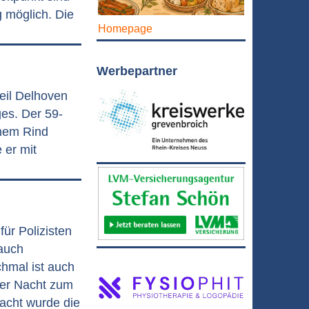
 möglich. Die
Homepage
Werbepartner
eil Delhoven
ges. Der 59-
inem Rind
 er mit
ür Polizisten
auch
hmal ist auch
der Nacht zum
nacht wurde die