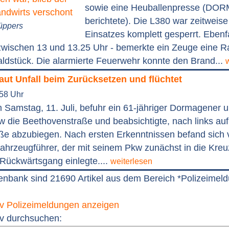
sowie eine Heuballenpresse (D
berichtete). Die L380 war zeitweis
üppers
Einsatzes komplett gesperrt. Ebenf
zwischen 13 und 13.25 Uhr - bemerkte ein Zeuge eine 
ldstück. Die alarmierte Feuerwehr konnte den Brand...
ut Unfall beim Zurücksetzen und flüchtet
:58 Uhr
Samstag, 11. Juli, befuhr ein 61-jähriger Dormagener 
 die Beethovenstraße und beabsichtigte, nach links auf
ße abzubiegen. Nach ersten Erkenntnissen befand sich v
ahrzeugführer, der mit seinem Pkw zunächst in die Kreu
Rückwärtsgang einlegte....
weiterlesen
enbank sind 21690 Artikel aus dem Bereich *Polizeimel
v Polizeimeldungen anzeigen
v durchsuchen: