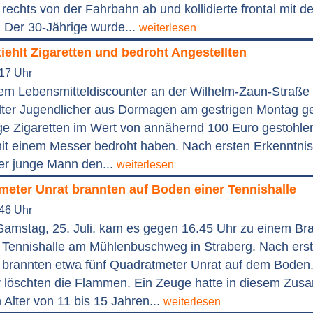
echts von der Fahrbahn ab und kollidierte frontal mit de
. Der 30-Jährige wurde...
weiterlesen
tiehlt Zigaretten und bedroht Angestellten
:17 Uhr
nem Lebensmitteldiscounter an der Wilhelm-Zaun-Straße i
alter Jugendlicher aus Dormagen am gestrigen Montag g
ge Zigaretten im Wert von annähernd 100 Euro gestohle
mit einem Messer bedroht haben. Nach ersten Erkenntni
der junge Mann den...
weiterlesen
meter Unrat brannten auf Boden einer Tennishalle
:46 Uhr
Samstag, 25. Juli, kam es gegen 16.45 Uhr zu einem Bra
 Tennishalle am Mühlenbuschweg in Straberg. Nach ers
 brannten etwa fünf Quadratmeter Unrat auf dem Boden.
 löschten die Flammen. Ein Zeuge hatte in diesem Zu
 Alter von 11 bis 15 Jahren...
weiterlesen