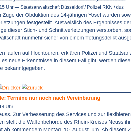
:15 Uhr — Staatsanwaltschaft Düsseldorf / Polizei RKN / duz
Im Zuge der Obduktion des 14-jährigen Yosef wurden sowo
rletzungen festgestellt. Ausweislich des Ergebnisses der
lge dieser Stich- und Schnittverletzungen verstorben, so
altschaft nunmehr sicher von einem Tötungsdelikt ausg
en laufen auf Hochtouren, erklären Polizei und Staatsan
 es neue Erkenntnisse in diesem Fall gibt, werden dies
äle bekanntgegeben.
e: Termine nur noch nach Vereinbarung
:14 Uhr
euss. Zur Verbesserung des Services und zur flexibleren
n stellt die Waffenbehörde des Rhein-Kreises Neuss ihr
t ab kommendem Montag, 10. August, um. Ab diesem Ze