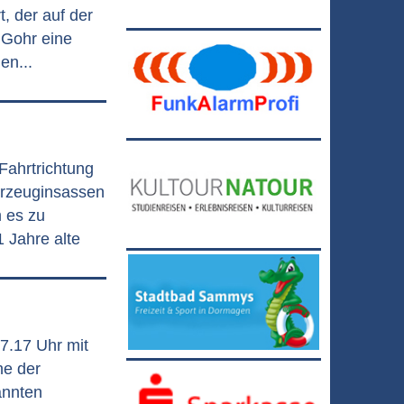
t, der auf der
 Gohr eine
en...
Fahrtrichtung
hrzeuginsassen
m es zu
 Jahre alte
7.17 Uhr mit
he der
annten