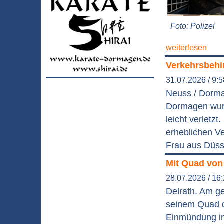
Foto: Polizei
weiterlesen
Verkehrsbehin
31.07.2026 / 9:
Neuss / Dormag
Dormagen wurd
leicht verletz
erheblichen Ve
Frau aus Düsse
Mit Quad vo
28.07.2026 / 16
Delrath. Am g
seinem Quad d
Einmündung in