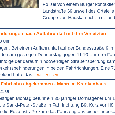
Polizei von einem Bürger kontaktier
Landstraße 69 unweit des Ortsteils
Gruppe von Hauskaninchen gefund
derungen nach Auffahrunfall mit drei Verletzten
58 Uhr
en. Bei einem Auffahrunfall auf der Bundesstraße 9 in 
en am gestrigen Donnerstag gegen 11.10 Uhr drei Fa
t. Infolge der daraufhin notwendigen Straßensperrung ka
rkehrsbehinderungen in beiden Fahrtrichtungen. Eine 71
ldorf hatte das...
weiterlesen
n Fahrbahn abgekommen - Mann im Krankenhaus
:21 Uhr
estrigen Montag befuhr ein 30-jähriger Dormagener um 1
ie Sankt-Peter-Straße in Fahrtrichtung B9. Kurz vor Hö
 die Edisonstraße kam das Fahrzeug aus bisher unbek