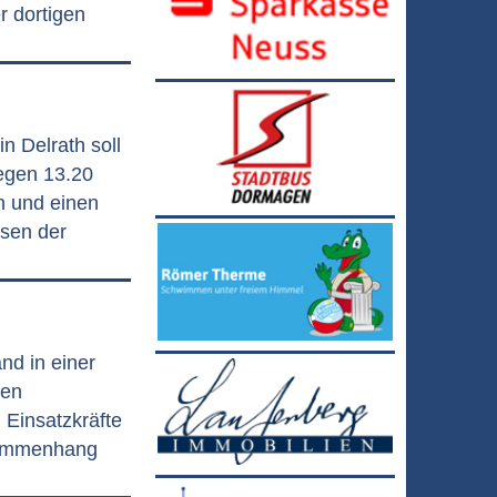
r dortigen
n Delrath soll
egen 13.20
n und einen
ssen der
nd in einer
ten
 Einsatzkräfte
sammenhang