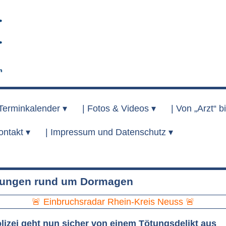
Terminkalender ▾
|
Fotos & Videos ▾
|
Von „Arzt“ bi
ontakt ▾
|
Impressum und Datenschutz ▾
dungen rund um Dormagen
🚨 Einbruchsradar Rhein-Kreis Neuss 🚨
olizei geht nun sicher von einem Tötungsdelikt aus