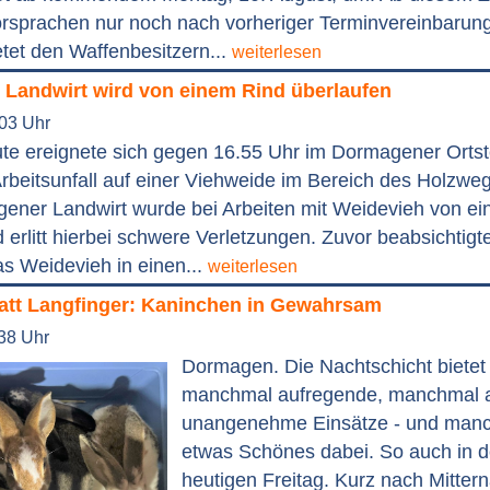
orsprachen nur noch nach vorheriger Terminvereinbarung
tet den Waffenbesitzern...
weiterlesen
: Landwirt wird von einem Rind überlaufen
:03 Uhr
te ereignete sich gegen 16.55 Uhr im Dormagener Ortst
rbeitsunfall auf einer Viehweide im Bereich des Holzwe
gener Landwirt wurde bei Arbeiten mit Weidevieh von e
 erlitt hierbei schwere Verletzungen. Zuvor beabsichtigte
as Weidevieh in einen...
weiterlesen
att Langfinger: Kaninchen in Gewahrsam
:38 Uhr
Dormagen. Die Nachtschicht bietet f
manchmal aufregende, manchmal 
unangenehme Einsätze - und manc
etwas Schönes dabei. So auch in 
heutigen Freitag. Kurz nach Mitter