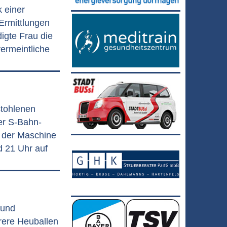
 einer
rmittlungen
igte Frau die
ermeintliche
stohlenen
er S-Bahn-
n der Maschine
d 21 Uhr auf
 und
rere Heuballen