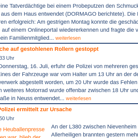
 eine Tatverdächtige bei einem Probeputzen den Schmuck
 aus dem Haus entwendet (DORMAGO berichtete). Die E
ren erfolgreich: Am gestrigen Montag konnte die geschäd
 auf einem Onlineportal wiedererkennen und fragte die v
 ein Familienmitglied...
weiterlesen
che auf gestohlenen Rollern gestoppt
:33 Uhr
onnerstag, 16. Juli, erfuhr die Polizei von mehreren ge
 Eines der Fahrzeuge war vom Halter um 13 Uhr an der d
ayerwerk abgestellt worden, um 20 Uhr wurde das Fehle
Ein weiteres Motorrad wurde offenbar zwischen 18 Uhr un
raße in Neuss entwendet...
weiterlesen
olizei ermittelt zur Ursache
:50 Uhr
An der L380 zwischen Nievenheim
Allerheiligen brannten gestern meh