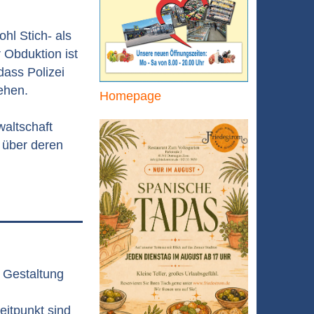
hl Stich- als
 Obduktion ist
dass Polizei
ehen.
Homepage
waltschaft
e über deren
 Gestaltung
itpunkt sind