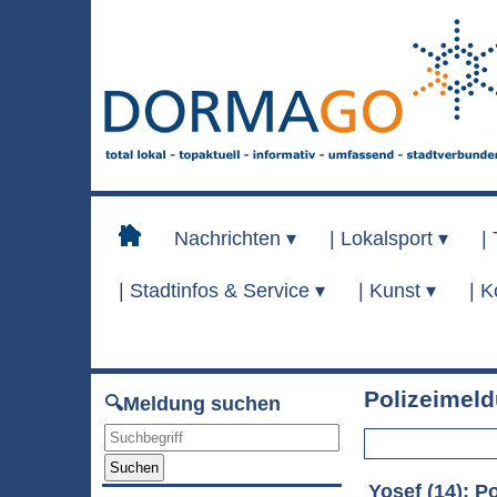
Nachrichten ▾
|
Lokalsport ▾
|
|
Stadtinfos & Service ▾
|
Kunst ▾
|
K
Polizeimel
🔍Meldung suchen
Suchen
Yosef (14): P