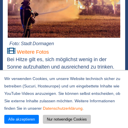
Foto: Stadt Dormagen
Weitere Fotos
Bei Hitze gilt es, sich möglichst wenig in der
Sonne aufzuhalten und ausreichend zu trinken.
Doch auch andere Gefahren werden häufig
Wir verwenden Cookies, um unsere Website technisch sicher zu
unterschätzt. Die Feuerwehr Dormagen und die
betreiben (Sucuri, Hosteurope) und um eingebettete Inhalte wie
DLRG erinnern noch einmal an die wichtigsten
YouTube-Videos anzuzeigen. Sie können selbst entscheiden, ob
Verhaltensweisen und fassen zusammen, worauf
Sie externe Inhalte zulassen möchten. Weitere Informationen
insbesondere beim Umgang mit Kindern und
finden Sie in unserer
Datenschutzerklärung
.
Tieren, in der Natur sowie am Wasser geachtet...
weiterlesen
Alle akzeptieren
Nur notwendige Cookies