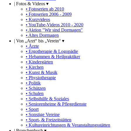
|
Fotos & Videos ▾
• Fotoserien ab 2010
• Fotoserien 2006 - 2009
• Kurzvideos
• YouTube-Videos 2010 - 2020
• Aktion "Wir sind Dormagen"
• Altes Dormagen
|
Von „Arzt“ bis „Verein“ ▾
• Ärzte
• Ergotherapie & Logopädie
• Hebammen & Heilpraktiker
• Kindergärten
• Kirchen
• Kunst & Musik
• Physiotherapie
• Politik
• Schützen
• Schulen
• Selbsthilfe & Soziales
• Seniorenheime & Pflegedienste
• Sport
• Sonstige Vereine
• Sport- & Freizeitstätten
• Kultureinrichtungen & Veranstaltungsstätten
|
Branchenbuch ▾