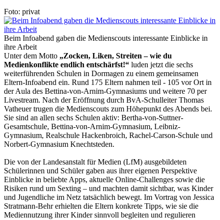
Foto: privat
Beim Infoabend gaben die Medienscouts interessante Einblicke in
ihre Arbeit
Unter dem Motto
„Zocken, Liken, Streiten – wie du
Medienkonflikte endlich entschärfst!“
luden jetzt die sechs
weiterführenden Schulen in Dormagen zu einem gemeinsamen
Eltern-Infoabend ein. Rund 175 Eltern nahmen teil - 105 vor Ort in
der Aula des Bettina-von-Arnim-Gymnasiums und weitere 70 per
Livestream. Nach der Eröffnung durch BvA-Schulleiter Thomas
Vatheuer trugen die Medienscouts zum Höhepunkt des Abends bei.
Sie sind an allen sechs Schulen aktiv: Bertha-von-Suttner-
Gesamtschule, Bettina-von-Arnim-Gymnasium, Leibniz-
Gymnasium, Realschule Hackenbroich, Rachel-Carson-Schule und
Norbert-Gymnasium Knechtsteden.
Die von der Landesanstalt für Medien (LfM) ausgebildeten
Schülerinnen und Schüler gaben aus ihrer eigenen Perspektive
Einblicke in beliebte Apps, aktuelle Online-Challenges sowie die
Risiken rund um Sexting – und machten damit sichtbar, was Kinder
und Jugendliche im Netz tatsächlich bewegt. Im Vortrag von Jessica
Stratmann-Behr erhielten die Eltern konkrete Tipps, wie sie die
Mediennutzung ihrer Kinder sinnvoll begleiten und regulieren