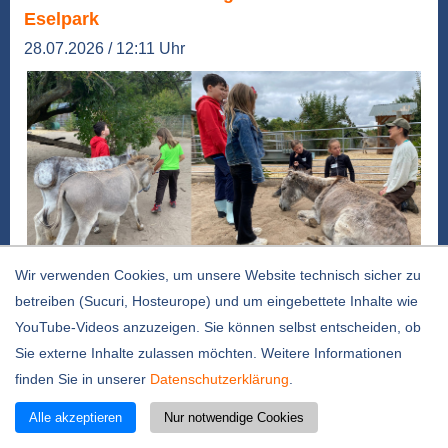
Eselpark
28.07.2026 / 12:11 Uhr
Wir verwenden Cookies, um unsere Website technisch sicher zu
Foto: privat
betreiben (Sucuri, Hosteurope) und um eingebettete Inhalte wie
Wie begegnet man einem Esel richtig? Und
YouTube-Videos anzuzeigen. Sie können selbst entscheiden, ob
weshalb ist ein kleiner Stein unter dem Huf so
Sie externe Inhalte zulassen möchten. Weitere Informationen
unangenehm? Antworten auf diese und viele
finden Sie in unserer
Datenschutzerklärung
.
weitere Fragen erhielten sechs Kinder beim
Alle akzeptieren
Nur notwendige Cookies
Umweltscouts-Kurs „Entdecke den tierischen