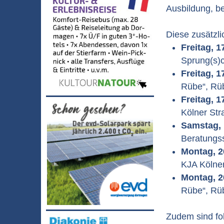
Ausbildung, be
Diese zusätzl
Freitag, 17
Sprung(s)
Freitag, 17
Rübe“, Rü
Freitag, 17
Kölner Str
Samstag, 1
Beratungss
Montag, 20
KJA Kölner
Montag, 20
Rübe“, Rü
Zudem sind f