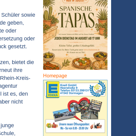
 Schüler sowie
ude geben,
te oder
ersetzung oder
uck gesetzt.
en, bietet die
neut ihre
Homepage
Rhein-Kreis-
agentur
ist es, den
aber nicht
 junge
Schule,