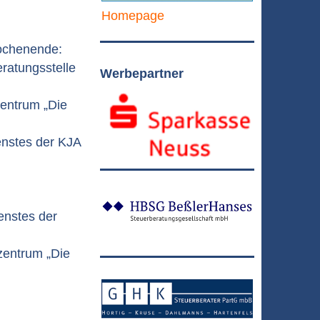
Homepage
wochenende:
eratungsstelle
Werbepartner
zentrum „Die
enstes der KJA
enstes der
zentrum „Die