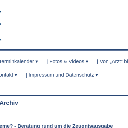
Terminkalender ▾
|
Fotos & Videos ▾
|
Von „Arzt“ bi
ontakt ▾
|
Impressum und Datenschutz ▾
rchiv
eme? - Beratung rund um die Zeugnisausgabe