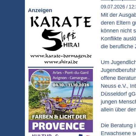
09.07.2026 / 12
Anzeigen
Mit der Ausga
deren Eltern 
können nicht 
Konflikte aus
die berufliche
Um Jugendliche
Jugendberufsh
offene Beratu
Neuss e.V., I
Düsseldorf gG
jungen Mensche
allein über d
Die Beratung is
Erwachsene so