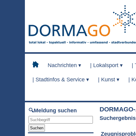
Nachrichten ▾
|
Lokalsport ▾
|
|
Stadtinfos & Service ▾
|
Kunst ▾
|
K
DORMAGO-A
🔍Meldung suchen
Suchergebnis
Suchen
Zeugnisprobl