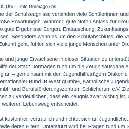
:35 Uhr — Info Dormago / bs
be der Schulzeugnisse verbinden viele Schülerinnen und
große Erwartungen. Während gute Noten Anlass zur Fre
so gute Ergebnisse Sorgen, Enttäuschung, Zukunftsängs
lösen. Besonders wenn es um den Schulabschluss, die V
 Zukunft geht, fühlen sich viele junge Menschen unter Dr
 und junge Erwachsene in dieser Situation zu unterstütz
ilfe der Stadt Dormagen rund um die Zeugnisausgabe er
ng an – gemeinsam mit den Jugendhilfeträgern Diakonie 
nternationaler Bund IB West gGmbH, Katholische Jugend
mbH und Berufsförderungszentrum Schlicherum e.V. Ziel 
n zu verdeutlichen, dass ein Zeugnis zwar wichtig ist, 
en weiteren Lebensweg entscheidet.
t kostenfrei, vertraulich und richtet sich an Jugendliche,
wie deren Eltern. Unterstützt wird bei Fragen rund um 