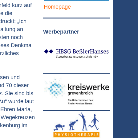
feld kurz auf
Homepage
e die
ruckt: „Ich
taltung an
Werbepartner
sten noch
ieses Denkmal
rzliches
ösen und
nd 70 dieser
. Sie sind bis
Au“ wurde laut
 Ehren Maria,
en Wegekreuzen
lkenburg im