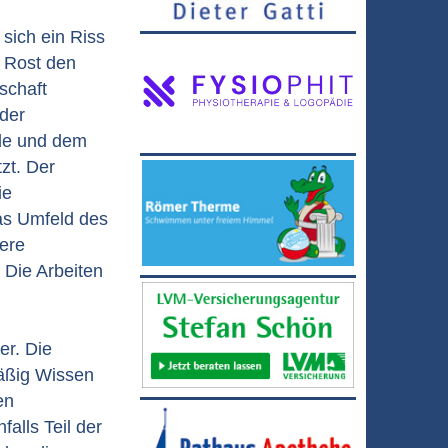
sich ein Riss
h Rost den
schaft
der
de und dem
zt. Der
ie
das Umfeld des
ere
 Die Arbeiten
er. Die
äßig Wissen
en
alls Teil der