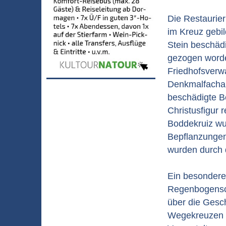
Die Restaurie
im Kreuz gebil
Stein beschädi
gezogen worde
Friedhofsverw
Denkmalfacham
beschädigte B
Christusfigur 
Boddekruiz wu
Bepflanzungen
wurden durch 
Ein besonderer
Regenbogensch
über die Gesch
Wegekreuzen in