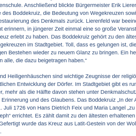
schule. Anschließend blickte Bürgermeister Erik Lieren
e des Boddekruiz, die Bedeutung von Wegekreuzen sowi
estaurierung des Denkmals zurück. Lierenfeld war beeind
t erinnern, in jüngerer Zeit einmal eine so große Verans
uz erlebt zu haben. Das Boddekruiz gehört zu den älte
ekreuzen im Stadtgebiet. Toll, dass es gelungen ist, d
gen Bestehen wieder zu neuem Glanz zu bringen. Ein he
 alle, die dazu beigetragen haben.“
d Heiligenhäuschen sind wichtige Zeugnisse der religi
tlichen Entwicklung der Dörfer. Im Stadtgebiet gibt es ru
, mehr als die Hälfte davon stehen unter Denkmalschutz
r Erinnerung und des Glaubens. Das Boddekruiz „In der 
1. Juli 1726 von Hans Dietrich Feix und Maria Langel „zu
ph“ errichtet. Es zählt damit zu den ältesten erhalten
Gefertigt wurde das Kreuz aus Latit-Gestein von der Wo
.