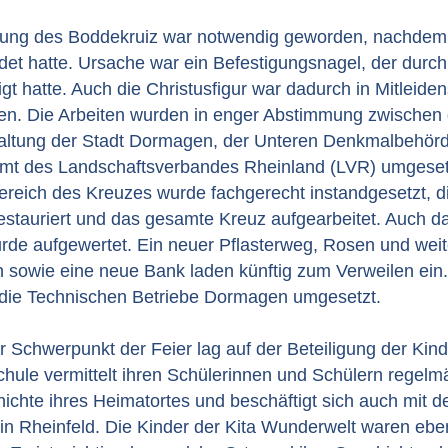
rung des Boddekruiz war notwendig geworden, nachdem 
det hatte. Ursache war ein Befestigungsnagel, der durc
gt hatte. Auch die Christusfigur war dadurch in Mitleiden
n. Die Arbeiten wurden in enger Abstimmung zwischen 
altung der Stadt Dormagen, der Unteren Denkmalbehör
t des Landschaftsverbandes Rheinland (LVR) umgeset
ereich des Kreuzes wurde fachgerecht instandgesetzt, d
restauriert und das gesamte Kreuz aufgearbeitet. Auch 
rde aufgewertet. Ein neuer Pflasterweg, Rosen und weit
 sowie eine neue Bank laden künftig zum Verweilen ein.
die Technischen Betriebe Dormagen umgesetzt.
 Schwerpunkt der Feier lag auf der Beteiligung der Kind
ule vermittelt ihren Schülerinnen und Schülern regelm
ichte ihres Heimatortes und beschäftigt sich auch mit d
 Rheinfeld. Die Kinder der Kita Wunderwelt waren ebenf