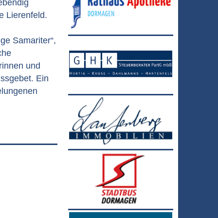
lebendig
 Lierenfeld.
ge Samariter“,
che
rinnen und
ussgebet. Ein
gelungenen