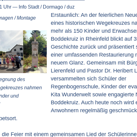
1 Uhr — Info Stadt / Dormago / duz
Erstaunlich: An der feierlichen Ne
rmagen / Montage
eines historischen Wegekreuzes na
mehr als 150 Kinder und Erwachsen
Boddekruiz in Rheinfeld blickt auf 
Geschichte zurück und präsentiert 
einer umfassenden Restaurierung n
neuem Glanz. Gemeinsam mit Bürg
Lierenfeld und Pastor Dr. Heribert 
versammelten sich Schüler der
segnung des
Regenbogenschule, Kinder der eva
egekreuzes nahmen
Kita Wunderwelt sowie engagierte
inder und
Boddekruiz. Auch heute noch wird 
l
Anwohnern regelmäßig geschmückt 
etsort.
e die Feier mit einem gemeinsamen Lied der Schülerinn