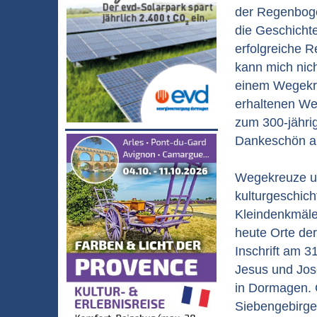
der Regenbogen
die Geschicht
erfolgreiche R
kann mich nich
einem Wegekre
erhaltenen Weg
zum 300-jähri
Dankeschön an
Wegekreuze un
kulturgeschich
Kleindenkmäler
heute Orte de
Inschrift am 3
Jesus und Jose
in Dormagen. 
Siebengebirge