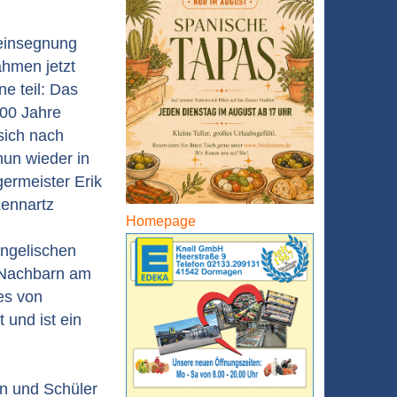
ueinsegnung
hmen jetzt
e teil: Das
300 Jahre
sich nach
un wieder in
ermeister Erik
Lennartz
Homepage
ngelischen
 Nachbarn am
es von
und ist ein
en und Schüler