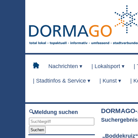
Nachrichten ▾
|
Lokalsport ▾
|
|
Stadtinfos & Service ▾
|
Kunst ▾
|
K
DORMAGO-A
🔍Meldung suchen
Suchergebnis
Suchen
„Boddekruiz“