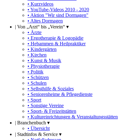
• Kurzvideos
• YouTube-Videos 2010 - 2020
• Aktion "Wir sind Dormagen"
• Altes Dormagen
|
Von „Arzt“ bis „Verein“ ▾
• Ärzte
• Ergotherapie & Logopädie
• Hebammen & Heilpraktiker
• Kindergärten
• Kirchen
• Kunst & Musik
• Physiotherapie
• Politik
• Schützen
• Schulen
• Selbsthilfe & Soziales
• Seniorenheime & Pflegedienste
• Sport
• Sonstige Vereine
• Sport- & Freizeitstätten
• Kultureinrichtungen & Veranstaltungsstätten
|
Branchenbuch ▾
• Übersicht
|
Stadtinfos & Service ▾
• Notfalladressen