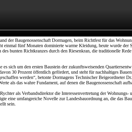
orstand der Baugenossenschaft Dormagen, beim Richtfest für das Wohn
ht einmal fünf Monaten dominierte warme Kleidung, heute wurde der Sc
des bunten Richtkranzes durch den Riesenkran, die traditionelle Red
dele es sich um den ersten Baustein der zukunftsweisenden Quartiersent
n 30 Prozent öffentlich gefördert, und steht für nachhaltiges Bauen, 
schaffen werden“, betonte Dormagens Technischer Beigeordneter Dr. M
Werte als das wahre Fundament, auf denen die Baugenossenschaft aufb
 Rychter als Verbandsdirektor die Interessenvertretung der Wohnungs- u
igte eine umfangreiche Novelle zur Landesbauordnung an, die das Bau
llt sein.