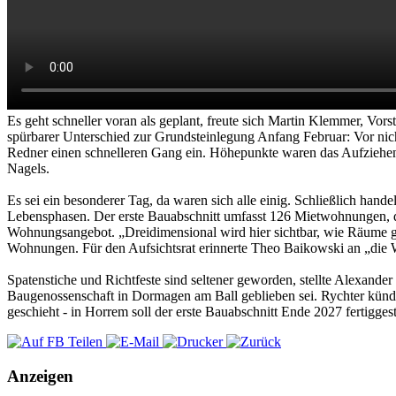
Es geht schneller voran als geplant, freute sich Martin Klemmer, V
spürbarer Unterschied zur Grundsteinlegung Anfang Februar: Vor nic
Redner einen schnelleren Gang ein. Höhepunkte waren das Aufziehen 
Nagels.
Es sei ein besonderer Tag, da waren sich alle einig. Schließlich han
Lebensphasen. Der erste Bauabschnitt umfasst 126 Mietwohnungen, davo
Wohnungsangebot. „Dreidimensional wird hier sichtbar, wie Räume ge
Wohnungen. Für den Aufsichtsrat erinnerte Theo Baikowski an „die 
Spatenstiche und Richtfeste sind seltener geworden, stellte Alexander
Baugenossenschaft in Dormagen am Ball geblieben sei. Rychter künd
geschieht - in Horrem soll der erste Bauabschnitt Ende 2027 fertiggeste
Anzeigen