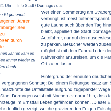
21 Uhr — Info Stadt / Dormago / duz
Wer einen Sommertag am Straber
 / KI-generiert
verbringt, ist meist tiefenentspannt
gute Laune auch über den Tag hina
bleibt, appelliert die Stadt Dormag
Autofahrer, nur auf den ausgewies
zu parken. Besucher werden zude
möglichst mit dem Fahrrad oder de
enen Jahren kam es
Nahverkehr anzureisen, um die Park
See immer wieder zu
Ort zu entlasten.
ßen durch
e
Hintergrund der erneuten deutliche
om vergangenen Sonntag: Bei einem Rettungseinsatz am 
nsatzkräfte die Unfallstelle aufgrund zugeparkter Wege
 Stadt Dormagen weist mit Nachdruck darauf hin, dass f
hrzeuge im Ernstfall Leben gefährden können. „Dieser E
ehr deutlich gezeigt, welche gravierenden Folgen Falsc