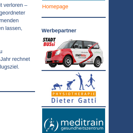
 verloren –
Homepage
igeordneter
ommenden
n lassen,
Werbepartner
u
Jahr rechnet
ugsziel.