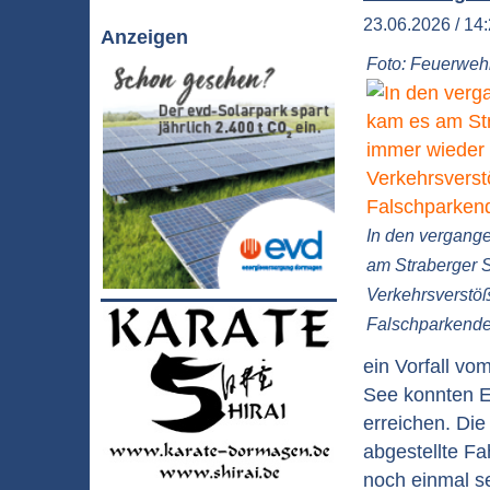
23.06.2026 / 14:
Anzeigen
Foto: Feuerwehr
In den vergang
am Straberger 
Verkehrsverstö
Falschparkend
ein Vorfall v
See konnten Ei
erreichen. Die
abgestellte Fa
noch einmal s