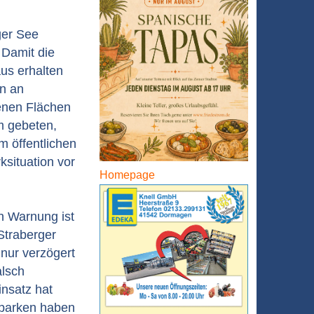
ger See
. Damit die
us erhalten
en an
enen Flächen
m gebeten,
m öffentlichen
situation vor
Homepage
n Warnung ist
Straberger
 nur verzögert
alsch
insatz hat
hparken haben