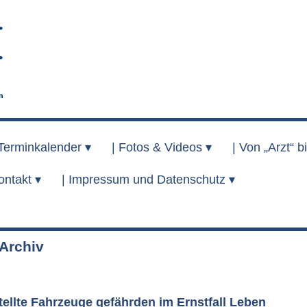
Terminkalender ▾
|
Fotos & Videos ▾
|
Von „Arzt“ bi
ontakt ▾
|
Impressum und Datenschutz ▾
rchiv
ellte Fahrzeuge gefährden im Ernstfall Leben