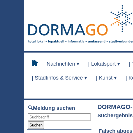
Nachrichten ▾
|
Lokalsport ▾
|
|
Stadtinfos & Service ▾
|
Kunst ▾
|
K
DORMAGO-A
🔍Meldung suchen
Suchergebnis
Suchen
Falsch abgest