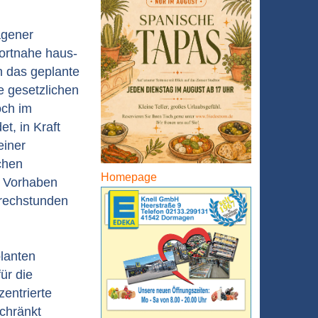
agener
ortnahe haus-
n das geplante
ie gesetzlichen
och im
t, in Kraft
einer
chen
Homepage
m Vorhaben
prechstunden
lanten
ür die
entrierte
chränkt