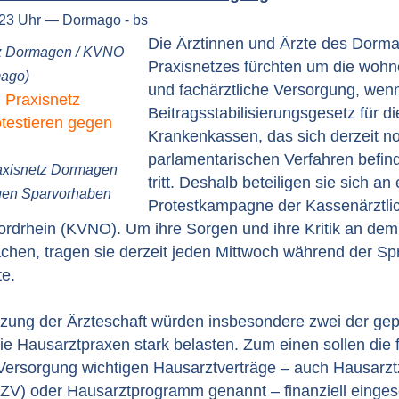
:23 Uhr — Dormago - bs
Die Ärztinnen und Ärzte des Dorm
tz Dormagen / KVNO
Praxisnetzes fürchten um die wohn
mago)
und fachärztliche Versorgung, wen
Beitragsstabilisierungsgesetz für d
Krankenkassen, das sich derzeit n
parlamentarischen Verfahren befinde
raxisnetz Dormagen
tritt. Deshalb beteiligen sie sich an 
egen Sparvorhaben
Protestkampagne der Kassenärztli
ordrhein (KVNO). Um ihre Sorgen und ihre Kritik an de
achen, tragen sie derzeit jeden Mittwoch während der S
e.
zung der Ärzteschaft würden insbesondere zwei der gep
 Hausarztpraxen stark belasten. Zum einen sollen die f
Versorgung wichtigen Hausarztverträge – auch Hausarztz
ZV) oder Hausarztprogramm genannt – finanziell einges