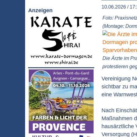
10.06.2026 / 17
Anzeigen
Foto: Praxisne
(Montage: Dor
Die Ärzte im P
protestieren g
Vereinigung N
sichtbar zu m
eine Warnwest
Nach Einschät
Maßnahmen die
hausärztliche 
Versorgung (H