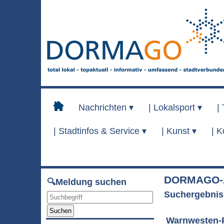
Nachrichten ▾
|
Lokalsport ▾
|
|
Stadtinfos & Service ▾
|
Kunst ▾
|
K
DORMAGO-A
🔍Meldung suchen
Suchergebnis
Suchen
Warnwesten-P