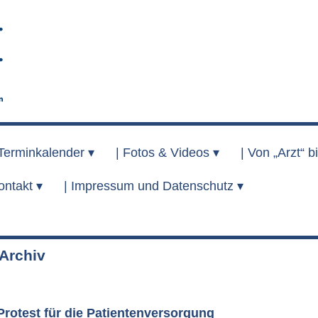
Terminkalender ▾
|
Fotos & Videos ▾
|
Von „Arzt“ bi
ontakt ▾
|
Impressum und Datenschutz ▾
rchiv
rotest für die Patientenversorgung