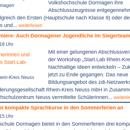
Volkshochschule Dormagen ihre
ormagen
Abschlusszeugnisse entgegennehm
olgreich den Ersten (Hauptschule nach Klasse 9) oder de
s und...
weiterlesen
emiere: Auch Dormagener Jugendliche im Siegertea
:18 Uhr
Mit einer gelungenen Abschlussvera
der Workshop „Start.Lab Rhein-Kre
Nachhaltige Ideen entwickeln – Zuk
jetzt zu Ende gegangen. Das neue
hein-Kreis Neuss
Bildungsangebot des zdi-Netzwerk
rderungsgesellschaft Rhein-Kreis Neuss mbH in Zusamme
chulzentrum Neuss vermittelte Schülerinnen...
weiterl
rei kompakte Sprachkurse in den Sommerferien an
:15 Uhr
schule Dormagen bietet in den Sommerferien drei komp