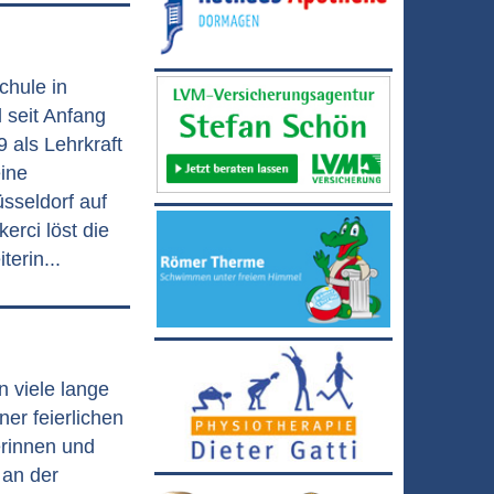
chule in
l seit Anfang
9 als Lehrkraft
eine
sseldorf auf
rci löst die
erin...
 viele lange
er feierlichen
rinnen und
 an der