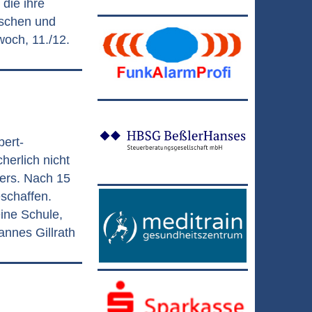
 die ihre
ischen und
och, 11./12.
bert-
herlich nicht
ers. Nach 15
schaffen.
ine Schule,
annes Gillrath