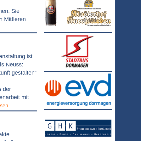
en. Sie
n Mittleren
m
nstaltung ist
is Neuss:
unft gestalten“
s der
narbeit mit
esen
akte