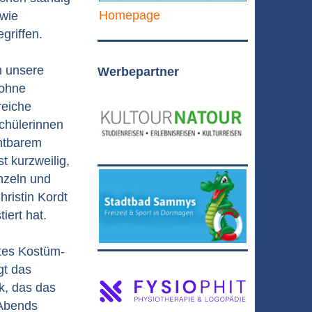
Homepage
 wie
griffen.
h unsere
Werbepartner
 ohne
reiche
Schülerinnen
chtbarem
 kurzweilig,
nzeln und
hristin Kordt
iert hat.
tes Kostüm-
gt das
k, das das
 Abends