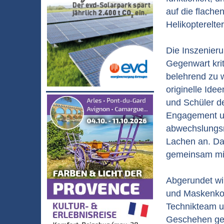
auf die flache
Helikopterelt
Die Inszenier
Gegenwart krit
belehrend zu w
originelle Ide
und Schüler de
Engagement un
abwechslungs
Lachen an. Dabe
gemeinsam mit 
Abgerundet wi
und Maskenkon
Technikteam u
Geschehen gek