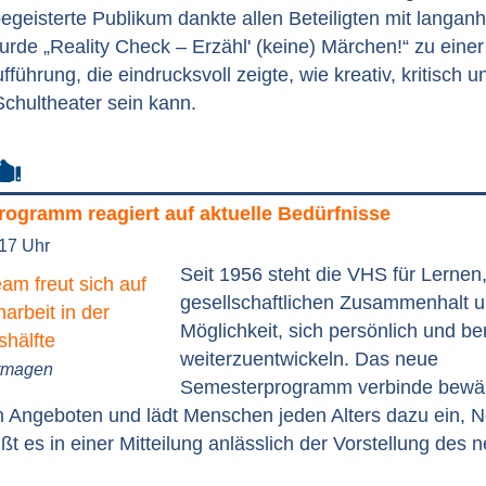
begeisterte Publikum dankte allen Beteiligten mit langa
rde „Reality Check – Erzähl' (keine) Märchen!“ zu eine
führung, die eindrucksvoll zeigte, wie kreativ, kritisch u
chultheater sein kann.
ogramm reagiert auf aktuelle Bedürfnisse
:17 Uhr
Seit 1956 steht die VHS für Lernen
gesellschaftlichen Zusammenhalt u
Möglichkeit, sich persönlich und ber
weiterzuentwickeln. Das neue
ormagen
Semesterprogramm verbinde bewä
en Angeboten und lädt Menschen jeden Alters dazu ein, 
ßt es in einer Mitteilung anlässlich der Vorstellung des n