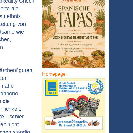
 „Reality Check
erte die
s Leibniz-
eitung von
ltsame wie
chen,
en
ärchenfiguren
Homepage
 den
u nahe
ewonnene
 die
lichkeit,
e Tischler
elt nicht
nschen ständig