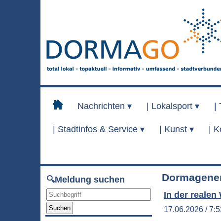
Nachrichten ▾
|
Lokalsport ▾
|
|
Stadtinfos & Service ▾
|
Kunst ▾
|
K
Dormagener
🔍Meldung suchen
In der realen
Suchen
17.06.2026 / 7: