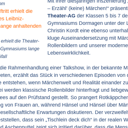
Mit ihrer diesjährigen Inszenierung
amm
– Erzähl' (keine) Märchen!“ präsenti
Theater-AG
der Klassen 5 bis 7 de
Gymnasiums Dormagen unter der L
Christin Kordt eine ebenso unterha
kluge Auseinandersetzung mit Mär
t erhielt die Theater-
Rollenbildern und unserer modern
z-Gymnasiums lange
Lebenswirklichkeit.
fall
n die Rahmenhandlung einer Talkshow, in der bekannte M
reten, erzählt das Stück in verschiedenen Episoden von
e entstehen, wenn Märchenwelt und Realität einander z
 werden klassische Rollenbilder hinterfragt und liebg
ees auf den Prüfstand gestellt. So prangert Rotkäppchen
ng von Frauen an, während Hänsel und Hänsel über Männ
sellschaftliche Erwartungen diskutieren. Der verzweifelt
tstellen, dass sein „Tischlein deck dich“ in der realen W
nd Aschenputtel zeigt sich irritiert darüber, dass die Me