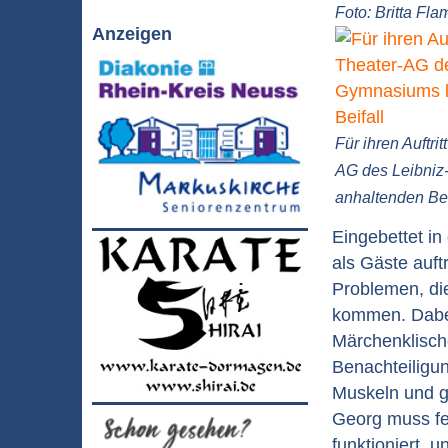
Foto: Britta Fl
Anzeigen
Für ihren Auftrit
AG des Leibni
anhaltenden Bei
Eingebettet i
als Gäste auft
Problemen, di
kommen. Dabei
Märchenklisch
Benachteiligu
Muskeln und ge
Georg muss fes
funktioniert, u