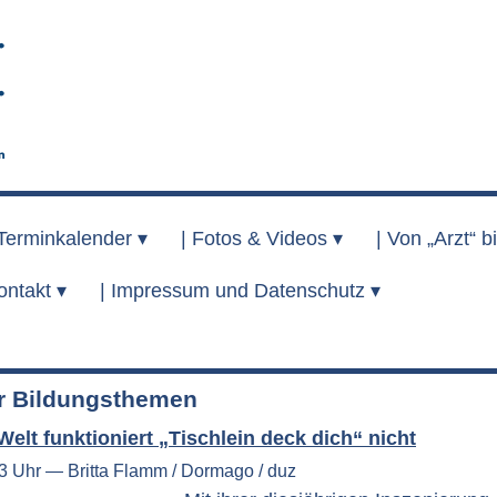
Terminkalender ▾
|
Fotos & Videos ▾
|
Von „Arzt“ bi
ontakt ▾
|
Impressum und Datenschutz ▾
 Bildungsthemen
 Welt funktioniert „Tischlein deck dich“ nicht
53 Uhr — Britta Flamm / Dormago / duz