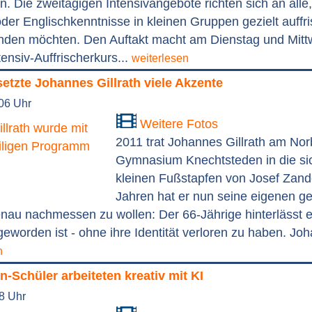
. Die zweitägigen Intensivangebote richten sich an alle,
der Englischkenntnisse in kleinen Gruppen gezielt auffr
nden möchten. Den Auftakt macht am Dienstag und Mittw
tensiv-Auffrischerkurs...
weiterlesen
setzte Johannes Gillrath viele Akzente
:06 Uhr
Weitere Fotos
2011 trat Johannes Gillrath am Nor
Gymnasium Knechtsteden in die sic
kleinen Fußstapfen von Josef Zand
Jahren hat er nun seine eigenen ge
nau nachmessen zu wollen: Der 66-Jährige hinterlässt e
eworden ist - ohne ihre Identität verloren zu haben. Joh
n
-Schüler arbeiteten kreativ mit KI
48 Uhr