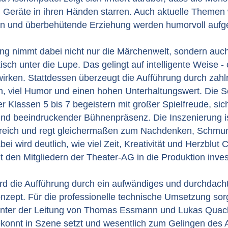
n Geräte in ihren Händen starren. Auch aktuelle Themen
ern und überbehütende Erziehung werden humorvoll aufge
ung nimmt dabei nicht nur die Märchenwelt, sondern auc
isch unter die Lupe. Das gelingt auf intelligente Weise -
irken. Stattdessen überzeugt die Aufführung durch zahl
en, viel Humor und einen hohen Unterhaltungswert. Die 
r Klassen 5 bis 7 begeistern mit großer Spielfreude, si
d beeindruckender Bühnenpräsenz. Die Inszenierung ist
reich und regt gleichermaßen zum Nachdenken, Schmu
i wird deutlich, wie viel Zeit, Kreativität und Herzblut C
den Mitgliedern der Theater-AG in die Produktion invest
rd die Aufführung durch ein aufwändiges und durchdach
zept. Für die professionelle technische Umsetzung sor
nter der Leitung von Thomas Essmann und Lukas Quac
onnt in Szene setzt und wesentlich zum Gelingen des