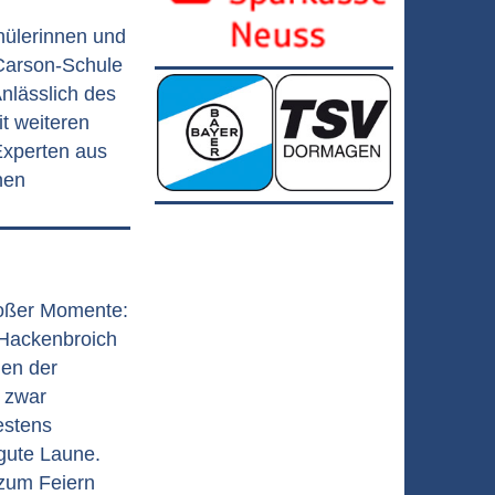
chülerinnen und
Carson-Schule
Anlässlich des
it weiteren
Experten aus
nen
roßer Momente:
 Hackenbroich
hen der
s zwar
estens
gute Laune.
 zum Feiern