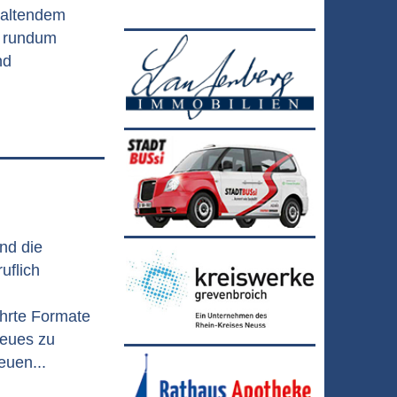
nhaltendem
r rundum
nd
,
nd die
uflich
hrte Formate
Neues zu
euen...