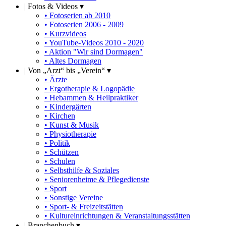
|
Fotos & Videos ▾
• Fotoserien ab 2010
• Fotoserien 2006 - 2009
• Kurzvideos
• YouTube-Videos 2010 - 2020
• Aktion "Wir sind Dormagen"
• Altes Dormagen
|
Von „Arzt“ bis „Verein“ ▾
• Ärzte
• Ergotherapie & Logopädie
• Hebammen & Heilpraktiker
• Kindergärten
• Kirchen
• Kunst & Musik
• Physiotherapie
• Politik
• Schützen
• Schulen
• Selbsthilfe & Soziales
• Seniorenheime & Pflegedienste
• Sport
• Sonstige Vereine
• Sport- & Freizeitstätten
• Kultureinrichtungen & Veranstaltungsstätten
|
Branchenbuch ▾