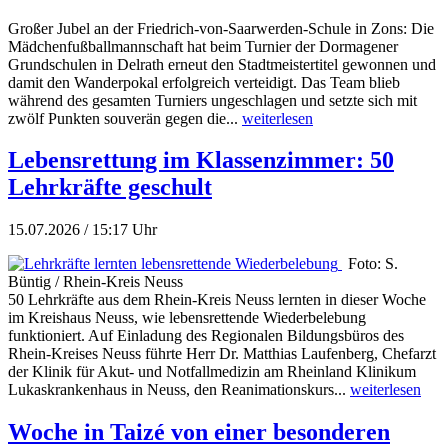
Großer Jubel an der Friedrich-von-Saarwerden-Schule in Zons: Die
Mädchenfußballmannschaft hat beim Turnier der Dormagener
Grundschulen in Delrath erneut den Stadtmeistertitel gewonnen und
damit den Wanderpokal erfolgreich verteidigt. Das Team blieb
während des gesamten Turniers ungeschlagen und setzte sich mit
zwölf Punkten souverän gegen die...
weiterlesen
Lebensrettung im Klassenzimmer: 50
Lehrkräfte geschult
15.07.2026 / 15:17 Uhr
Foto: S.
Büntig / Rhein-Kreis Neuss
50 Lehrkräfte aus dem Rhein-Kreis Neuss lernten in dieser Woche
im Kreishaus Neuss, wie lebensrettende Wiederbelebung
funktioniert. Auf Einladung des Regionalen Bildungsbüros des
Rhein-Kreises Neuss führte Herr Dr. Matthias Laufenberg, Chefarzt
der Klinik für Akut- und Notfallmedizin am Rheinland Klinikum
Lukaskrankenhaus in Neuss, den Reanimationskurs...
weiterlesen
Woche in Taizé von einer besonderen