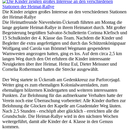
Die Kinder zeigten großes Interesse an den verschiedenen Stationen
der Heimat-Rallye
Die Heimatfreunde Nievenheim-Ückerath führten am Montag die
lange geplante Heimat-Rallye in ihrem Heimatort durch. Mit großer
Begeisterung begrüßten Salvator-Schulleiterin Corinna Klefisch und
15 Schulkinder der 4. Klasse das Team. Nachdem die Kinder und
Begleiter die extra angefertigten und durch das Schützenkönigspaar
Wolfgang und Carola van Bömmel Wegmann gespendeten
Warnwesten angezogen hatten, ging es los. Auf dem circa 2,5 km
langen Weg durch den Ort erfuhren die Kinder interessante
Neuigkeiten über ihre Heimat. Heinz Eul, Dieter Meissner und
Cornelia Rothermund hatten die Strecke ausgewählt.
Der Weg startete in Ückerath am Gedenkkreuz zur Parforcejagd.
Weiter ging es zum ehemaligen Kolonialwarenladen, zum
ehemaligen hölzernen Kindergarten und weiteren interessanten
Punkten. Zur Belohnung für das aufmerksame Verhalten hatte der
Verein noch eine Überraschung vorbereitet: Alle Kinder durften zur
Belohnung die Glocken der Kapelle am Gnadentaler Weg läuten.
Nach 2,5 Stunden - erschöpft aber glücklich - erreichten alle die
Grundschule. Die Heimat-Rallye wird in den nächsten Wochen
weitergeführt, damit alle Kinder der 4. Klasse in den Genuss
kommen.